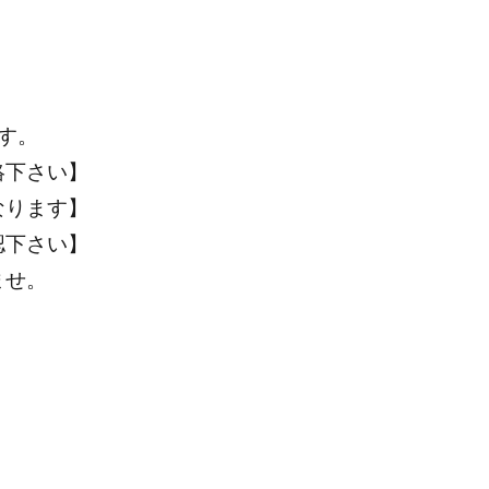
す。
絡下さい】
なります】
認下さい】
ませ。