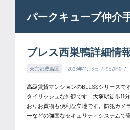
Skip
to
パークキューブ仲介
content
ブレス西巣鴨詳細情
東京都豊島区
2023年11月3日
SEZIMO
高級賃貸マンションのBLESSシリーズ
タイリッシュな外観です。大塚駅徒歩11
おりお買物も便利な立地です。防犯カメ
ーなどの強固なセキュリティシステムで