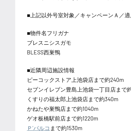
■上記以外号室対象／キャンペーンＡ／適
■物件名フリガナ
ブレスニシスガモ
BLESS西巣鴨
■近隣周辺施設情報
ピーコックストア上池袋店まで約240m
セブンイレブン豊島上池袋一丁目店まで約2
くすりの福太郎上池袋店まで約340m
かねたや巣鴨店まで約1040m
ゲオ板橋駅前店まで約1220m
Ｐ’パルコ
まで約1530m