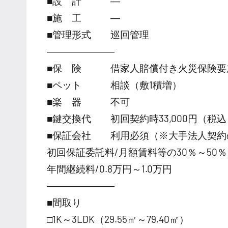
■設 計 ―
■施 工 ―
■管理形式 巡回管理
―――――――
■保 険 借家人賠償付き火災保険要
■ペット 相談（敷1積増）
■楽 器 不可
■鍵交換代 初回契約時33,000円（税込
■保証会社 利用必須（※大手法人契約
初回保証委託料/月額賃料等の30％～50％
年間継続料/0.8万円～1.0万円
―――――――
■間取り
□1K～3LDK（29.55㎡～79.40㎡）