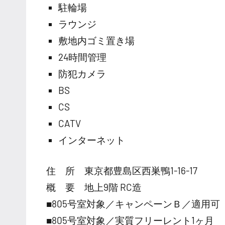
駐輪場
ラウンジ
敷地内ゴミ置き場
24時間管理
防犯カメラ
BS
CS
CATV
インターネット
住 所 東京都豊島区西巣鴨1-16-17
概 要 地上9階 RC造
■805号室対象／キャンペーンＢ／適用可
■805号室対象／実質フリーレント1ヶ月