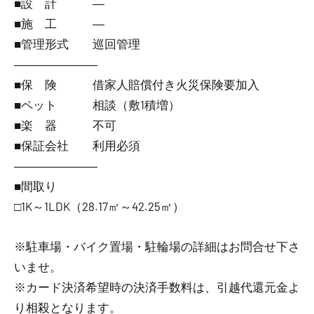
■設 計 ―
■施 工 ―
■管理形式 巡回管理
―――――――
■保 険 借家人賠償付き火災保険要加入
■ペット 相談（敷1積増）
■楽 器 不可
■保証会社 利用必須
―――――――
■間取り
□1K～1LDK（28.17㎡～42.25㎡）
※駐車場・バイク置場・駐輪場の詳細はお問合せ下さ
いませ。
※カード決済希望時の決済手数料は、引越代還元金よ
り相殺となります。