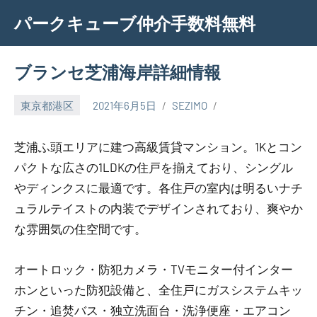
Skip
パークキューブ仲介手数料無料
to
content
ブランセ芝浦海岸詳細情報
東京都港区
2021年6月5日
SEZIMO
芝浦ふ頭エリアに建つ高級賃貸マンション。1Kとコン
パクトな広さの1LDKの住戸を揃えており、シングル
やディンクスに最適です。各住戸の室内は明るいナチ
ュラルテイストの内装でデザインされており、爽やか
な雰囲気の住空間です。
オートロック・防犯カメラ・TVモニター付インター
ホンといった防犯設備と、全住戸にガスシステムキッ
チン・追焚バス・独立洗面台・洗浄便座・エアコン