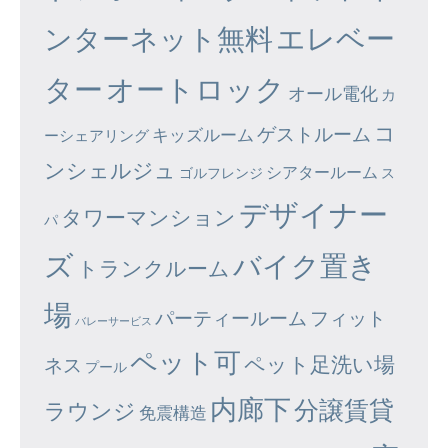
エレベー
ンターネット無料
ター
オートロック
オール電化
カ
コ
ゲストルーム
キッズルーム
ーシェアリング
ンシェルジュ
シアタールーム
ゴルフレンジ
ス
デザイナー
タワーマンション
パ
ズ
バイク置き
トランクルーム
場
パーティールーム
フィット
バレーサービス
ペット可
ペット足洗い場
ネス
プール
内廊下
分譲賃貸
ラウンジ
免震構造