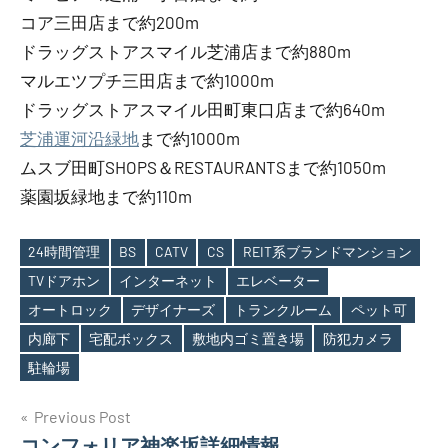
コア三田店まで約200m
ドラッグストアスマイル芝浦店まで約880m
マルエツプチ三田店まで約1000m
ドラッグストアスマイル田町東口店まで約640m
芝浦運河沿緑地
まで約1000m
ムスブ田町SHOPS＆RESTAURANTSまで約1050m
薬園坂緑地まで約110m
24時間管理
BS
CATV
CS
REIT系ブランドマンション
TVドアホン
インターネット
エレベーター
オートロック
デザイナーズ
トランクルーム
ペット可
Tags
内廊下
宅配ボックス
敷地内ゴミ置き場
防犯カメラ
駐輪場
投
Previous Post
コンフォリア神楽坂詳細情報