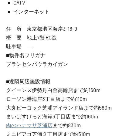
CATV
インターネット
住 所 東京都港区海岸3-16-9
概 要 地上7階 RC造
駐車場 ―
■物件名フリガナ
ブランセシバウラカイガン
■近隣周辺施設情報
クイーンズ伊勢丹白金高輪店まで約160m
ローソン港海岸3丁目店まで約110m
大丸ピーコック芝浦アイランド店まで約580m
まいばすけっと海岸3丁目店まで約160m
肉のハナマサ芝浦店
まで約830m
ミニピアゴ芝浦２丁目店まで約510m