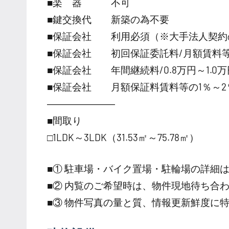
■楽 器 不可
■鍵交換代 新築の為不要
■保証会社 利用必須（※大手法人契約
■保証会社 初回保証委託料/月額賃料等の
■保証会社 年間継続料/0.8万円～1.0万円
■保証会社 月額保証料賃料等の1％～2
―――――――
■間取り
□1LDK～3LDK（31.53㎡～75.78㎡）
■① 駐車場・バイク置場・駐輪場の詳細
■② 内覧のご希望時は、物件現地待ち合
■③ 物件写真の量と質、情報更新鮮度に