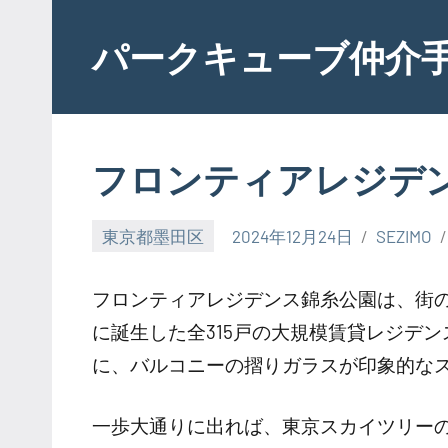
Skip
to
パークキューブ仲介
content
フロンティアレジデ
東京都墨田区
2024年12月24日
SEZIMO
フロンティアレジデンス錦糸公園は、街
に誕生した全315戸の大規模賃貸レジデ
に、バルコニーの摺りガラスが印象的な
一歩大通りに出れば、東京スカイツリー