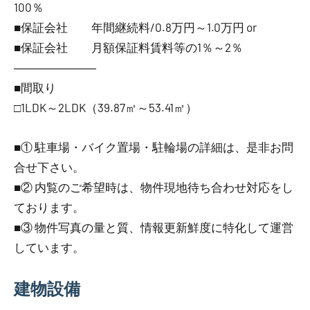
100％
■保証会社 年間継続料/0.8万円～1.0万円 or
■保証会社 月額保証料賃料等の1％～2％
―――――――
■間取り
□1LDK～2LDK（39.87㎡～53.41㎡）
■① 駐車場・バイク置場・駐輪場の詳細は、是非お問
合せ下さい。
■② 内覧のご希望時は、物件現地待ち合わせ対応をし
ております。
■③ 物件写真の量と質、情報更新鮮度に特化して運営
しています。
建物設備