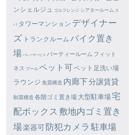
ンシェルジュ
シアタールーム
ゴルフレンジ
ス
デザイナー
タワーマンション
パ
ズ
バイク置き
トランクルーム
場
パーティールーム
フィット
バレーサービス
ペット可
ペット足洗い場
ネス
プール
内廊下
分譲賃貸
ラウンジ
免震構造
宅
大型駐車場
各階ゴミ置き場
制震構造
配ボックス
敷地内ゴミ置き
場
防犯カメラ
駐車場
楽器可