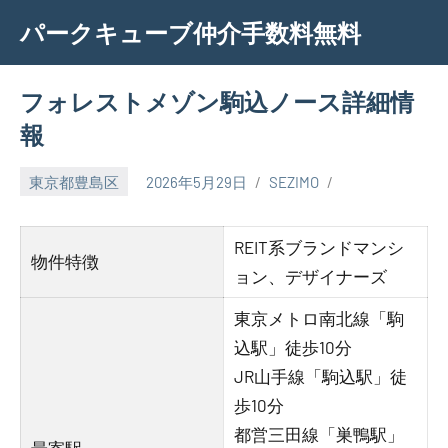
Skip
パークキューブ仲介手数料無料
to
content
フォレストメゾン駒込ノース詳細情
報
東京都豊島区
2026年5月29日
SEZIMO
REIT系ブランドマンシ
物件特徴
ョン、デザイナーズ
東京メトロ南北線「駒
込駅」徒歩10分
JR山手線「駒込駅」徒
歩10分
都営三田線「巣鴨駅」