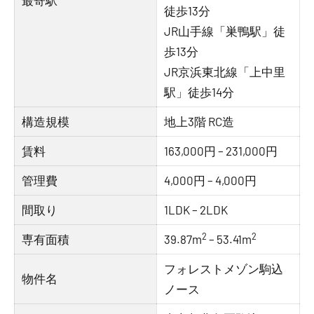
最寄駅
徒歩13分
JR山手線「巣鴨駅」徒
歩13分
JR京浜東北線「上中里
駅」徒歩14分
構造規模
地上3階 RC造
賃料
163,000円 – 231,000円
管理費
4,000円 – 4,000円
間取り
1LDK – 2LDK
2
2
専有面積
39.87m
– 53.41m
フォレストメゾン駒込
物件名
ノース