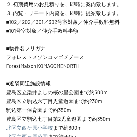
２.初期費用のお見積りを、即時に案内致します。
３.内覧・リモート内覧を、即時に提案致します。
■102／202／301／302号室対象／仲介手数料無料
■101号室対象／仲介手数料半額
■物件名フリガナ
フォレストメゾンコマゴメノース
ForestMaison KOMAGOMENORTH
■近隣周辺施設情報
豊島区立染井よしの桜の里公園まで約300m
豊島区立駒込六丁目児童遊園まで約230m
駒込第一保育園まで約350m
豊島区立駒込七丁目第2児童遊園まで約350m
北区立西ケ原小学校
まで約600m
北区立西ヶ原公園
まで約550m