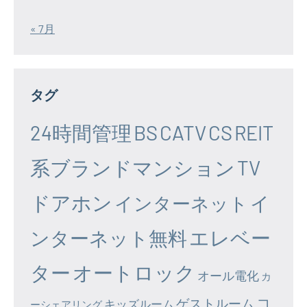
« 7月
タグ
24時間管理
BS
CATV
CS
REIT
系ブランドマンション
TV
ドアホン
イ
インターネット
エレベー
ンターネット無料
ター
オートロック
オール電化
カ
コ
ゲストルーム
キッズルーム
ーシェアリング