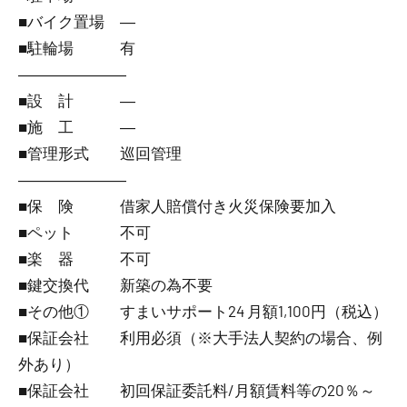
■バイク置場 ―
■駐輪場 有
―――――――
■設 計 ―
■施 工 ―
■管理形式 巡回管理
―――――――
■保 険 借家人賠償付き火災保険要加入
■ペット 不可
■楽 器 不可
■鍵交換代 新築の為不要
■その他① すまいサポート24 月額1,100円（税込）
■保証会社 利用必須（※大手法人契約の場合、例
外あり）
■保証会社 初回保証委託料/月額賃料等の20％～