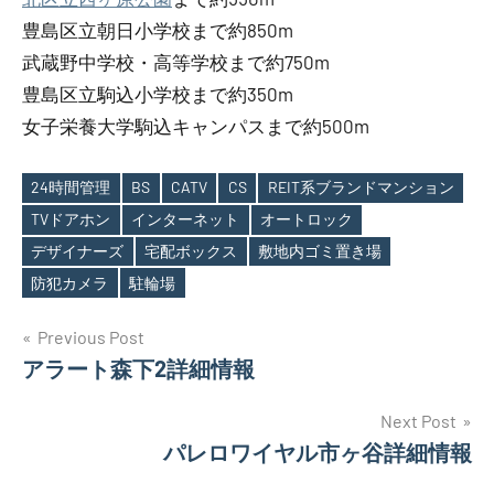
豊島区立朝日小学校まで約850m
武蔵野中学校・高等学校まで約750m
豊島区立駒込小学校まで約350m
女子栄養大学駒込キャンパスまで約500m
24時間管理
BS
CATV
CS
REIT系ブランドマンション
TVドアホン
インターネット
オートロック
Tags
デザイナーズ
宅配ボックス
敷地内ゴミ置き場
防犯カメラ
駐輪場
投
Previous Post
アラート森下2詳細情報
稿
ナ
Next Post
パレロワイヤル市ヶ谷詳細情報
ビ