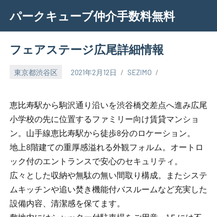
Skip
パークキューブ仲介手数料無料
to
content
フェアステージ広尾詳細情報
東京都渋谷区
2021年2月12日
SEZIMO
恵比寿駅から駒沢通り沿いを渋谷橋交差点へ進み広尾
小学校の先に位置するファミリー向け賃貸マンショ
ン。山手線恵比寿駅から徒歩8分のロケーション。
地上8階建ての重厚感溢れる外観フォルム。オートロ
ック付のエントランスで安心のセキュリティ。
広々とした収納や無駄の無い間取り構成。またシステ
ムキッチンや追い焚き機能付バスルームなど充実した
設備内容、清潔感を保てます。