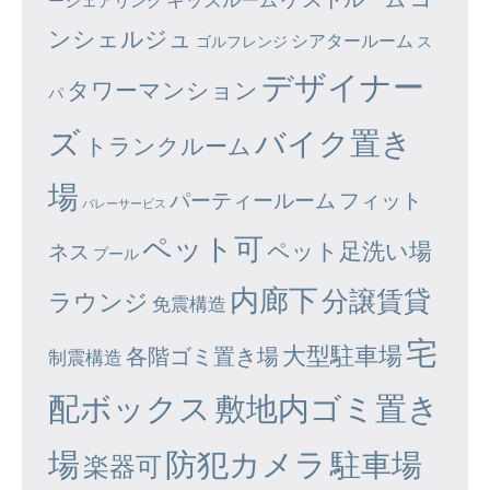
ーシェアリング
ンシェルジュ
シアタールーム
ゴルフレンジ
ス
デザイナー
タワーマンション
パ
ズ
バイク置き
トランクルーム
場
パーティールーム
フィット
バレーサービス
ペット可
ペット足洗い場
ネス
プール
内廊下
分譲賃貸
ラウンジ
免震構造
宅
大型駐車場
各階ゴミ置き場
制震構造
配ボックス
敷地内ゴミ置き
場
防犯カメラ
駐車場
楽器可