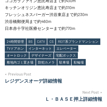
ココカラファイン恵比寿店まで約430m
キッチンオリジン恵比寿店まで約310m
フレッシュネスバーガー渋谷東店まで約230m
渋谷橋郵便局まで約460m
日本赤十字社医療センターまで約770m
24時間管理
BS
CATV
CS
REIT系ブランドマンション
TVドアホン
インターネット
エレベーター
Tags
オートロック
デザイナーズ
宅配ボックス
敷地内ゴミ置き場
防犯カメラ
駐車場
駐輪場
投
Previous Post
レジデンスオーデ詳細情報
稿
ナ
Next Post
Ｌ・ＢＡＳＥ押上詳細情報
ビ