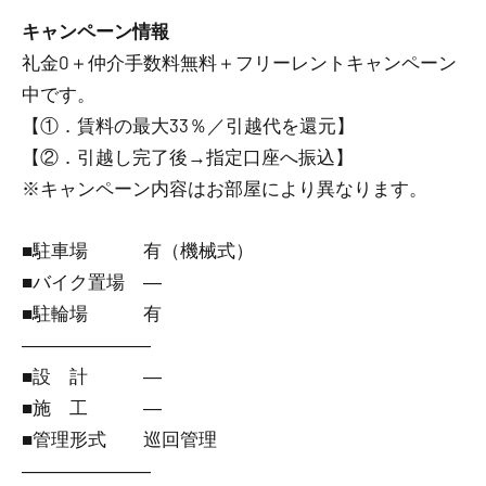
キャンペーン情報
礼金0
＋
仲介手数料無料
＋
フリーレント
キャンペーン
中です。
【①．賃料の最大33％／引越代を還元】
【②．引越し完了後→指定口座へ振込】
※キャンペーン内容はお部屋により異なります。
■駐車場 有（機械式）
■バイク置場 ―
■駐輪場 有
―――――――
■設 計 ―
■施 工 ―
■管理形式 巡回管理
―――――――