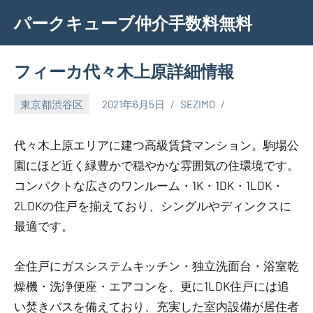
Skip
パークキューブ仲介手数料無料
to
content
フィーカ代々木上原詳細情報
東京都渋谷区
2021年6月5日
SEZIMO
代々木上原エリアに建つ高級賃貸マンション。駒場公
園にほど近く緑豊かで穏やかな雰囲気の住環境です。
コンパクトな広さのワンルーム・1K・1DK・1LDK・
2LDKの住戸を揃えており、シングルやディンクスに
最適です。
全住戸にガスシステムキッチン・独立洗面台・浴室乾
燥機・洗浄便座・エアコンを、更に1LDK住戸には追
い焚きバスを備えており、充実した室内設備が居住者