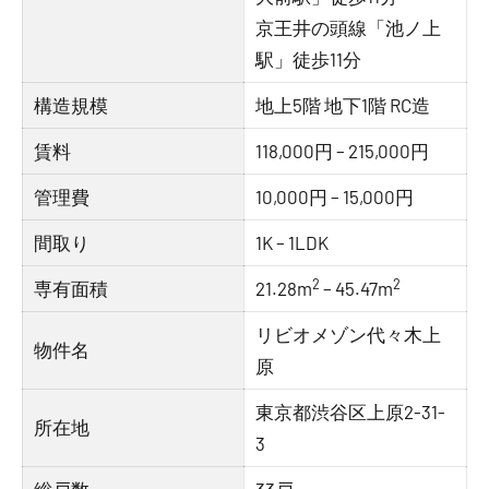
京王井の頭線「池ノ上
駅」徒歩11分
構造規模
地上5階 地下1階 RC造
賃料
118,000円 – 215,000円
管理費
10,000円 – 15,000円
間取り
1K – 1LDK
2
2
専有面積
21.28m
– 45.47m
リビオメゾン代々木上
物件名
原
東京都渋谷区上原2-31-
所在地
3