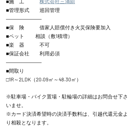
■施 工
株式会社三浦組
■管理形式 巡回管理
―――――――
■保 険 借家人賠償付き火災保険要加入
■ペット 相談（敷1積増）
■楽 器 不可
■保証会社 利用必須
―――――――
■間取り
□1R～2LDK（20.09㎡～48.30㎡）
※駐車場・バイク置場・駐輪場の詳細はお問合せ下さ
いませ。
※カード決済希望時の決済手数料は、引越代還元金よ
り相殺となります。