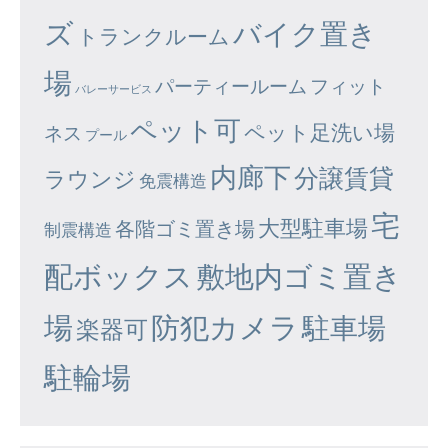
ズ
バイク置き
トランクルーム
場
パーティールーム
フィット
バレーサービス
ペット可
ペット足洗い場
ネス
プール
内廊下
分譲賃貸
ラウンジ
免震構造
宅
大型駐車場
各階ゴミ置き場
制震構造
配ボックス
敷地内ゴミ置き
場
防犯カメラ
駐車場
楽器可
駐輪場