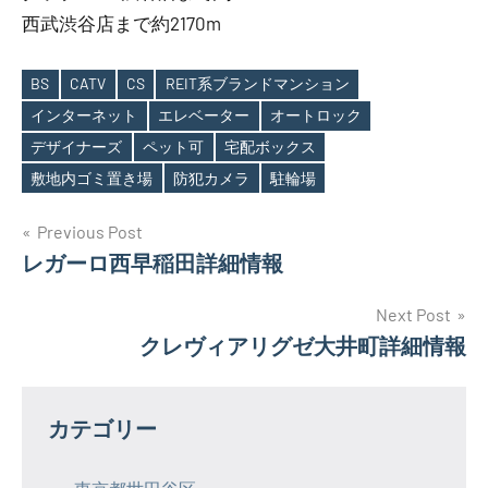
西武渋谷店まで約2170m
BS
CATV
CS
REIT系ブランドマンション
インターネット
エレベーター
オートロック
Tags
デザイナーズ
ペット可
宅配ボックス
敷地内ゴミ置き場
防犯カメラ
駐輪場
投
Previous Post
レガーロ西早稲田詳細情報
稿
ナ
Next Post
クレヴィアリグゼ大井町詳細情報
ビ
ゲ
カテゴリー
ー