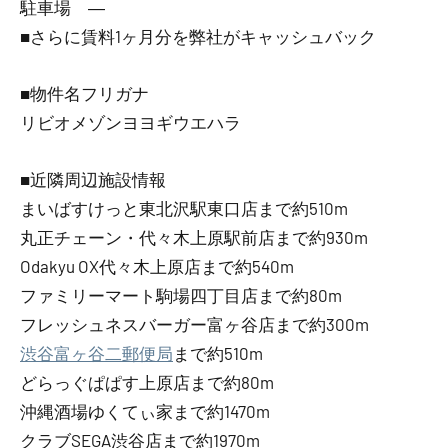
駐車場 ―
■さらに賃料1ヶ月分を弊社がキャッシュバック
■物件名フリガナ
リビオメゾンヨヨギウエハラ
■近隣周辺施設情報
まいばすけっと東北沢駅東口店まで約510m
丸正チェーン・代々木上原駅前店まで約930m
Odakyu OX代々木上原店まで約540m
ファミリーマート駒場四丁目店まで約80m
フレッシュネスバーガー富ヶ谷店まで約300m
渋谷富ヶ谷二郵便局
まで約510m
どらっぐぱぱす上原店まで約80m
沖縄酒場ゆくてぃ家まで約1470m
クラブSEGA渋谷店まで約1970m