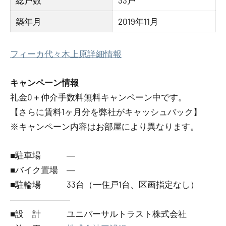
総戸数
33戸
築年月
2019年11月
フィーカ代々木上原詳細情報
キャンペーン情報
礼金0
＋
仲介手数料無料
キャンペーン中です。
【さらに賃料1ヶ月分を弊社がキャッシュバック】
※キャンペーン内容はお部屋により異なります。
■駐車場 ―
■バイク置場 ―
■駐輪場 33台（一住戸1台、区画指定なし）
―――――――
■設 計 ユニバーサルトラスト株式会社