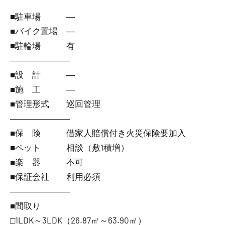
■駐車場 ―
■バイク置場 ―
■駐輪場 有
―――――――
■設 計 ―
■施 工 ―
■管理形式 巡回管理
―――――――
■保 険 借家人賠償付き火災保険要加入
■ペット 相談（敷1積増）
■楽 器 不可
■保証会社 利用必須
―――――――
■間取り
□1LDK～3LDK（26.87㎡～63.90㎡）