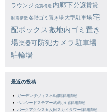
内廊下
分譲賃貸
ラウンジ
免震構造
宅
大型駐車場
各階ゴミ置き場
制震構造
配ボックス
敷地内ゴミ置き
場
防犯カメラ
駐車場
楽器可
駐輪場
最近の投稿
ガーデンザヴィス不動前詳細情報
ベルシードステアー武蔵小山詳細情報
パークアクシス五反田スカイタワー詳細情報