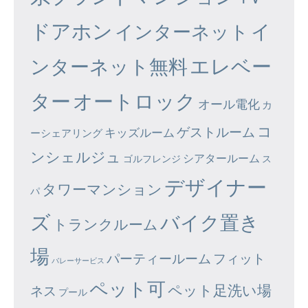
ドアホン
イ
インターネット
エレベー
ンターネット無料
ター
オートロック
オール電化
カ
コ
ゲストルーム
キッズルーム
ーシェアリング
ンシェルジュ
シアタールーム
ゴルフレンジ
ス
デザイナー
タワーマンション
パ
ズ
バイク置き
トランクルーム
場
パーティールーム
フィット
バレーサービス
ペット可
ペット足洗い場
ネス
プール