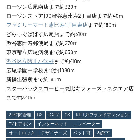
ローソン広尾南店まで約320m
ローソンストア100渋谷恵比寿2丁目店まで約40m
ファミリーマート恵比寿1丁目東店
まで約180m
どらっぐぱぱす広尾店まで約510m
渋谷恵比寿郵便局まで約270m
東京都立広尾病院まで約650m
渋谷区立臨川小学校
まで約410m
広尾学園中学校まで約1080m
新橋出張所まで約190m
スターバックスコーヒー恵比寿ファーストスクエア店
まで約340m
24時間管理
BS
CATV
CS
REIT系ブランドマンション
TVドアホン
インターネット
エレベーター
Tags
オートロック
デザイナーズ
ペット可
内廊下