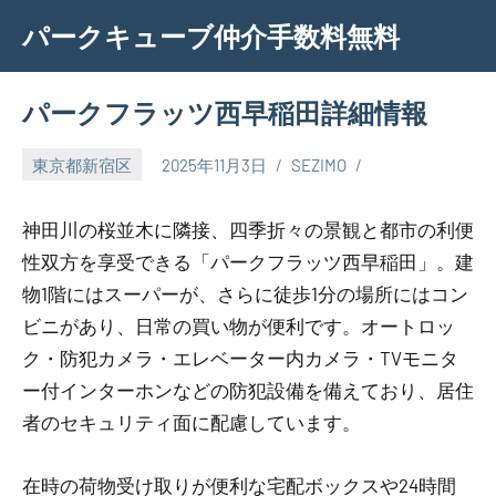
Skip
パークキューブ仲介手数料無料
to
content
パークフラッツ西早稲田詳細情報
東京都新宿区
2025年11月3日
SEZIMO
神田川の桜並木に隣接、四季折々の景観と都市の利便
性双方を享受できる「パークフラッツ西早稲田」。建
物1階にはスーパーが、さらに徒歩1分の場所にはコン
ビニがあり、日常の買い物が便利です。オートロッ
ク・防犯カメラ・エレベーター内カメラ・TVモニタ
ー付インターホンなどの防犯設備を備えており、居住
者のセキュリティ面に配慮しています。
在時の荷物受け取りが便利な宅配ボックスや24時間