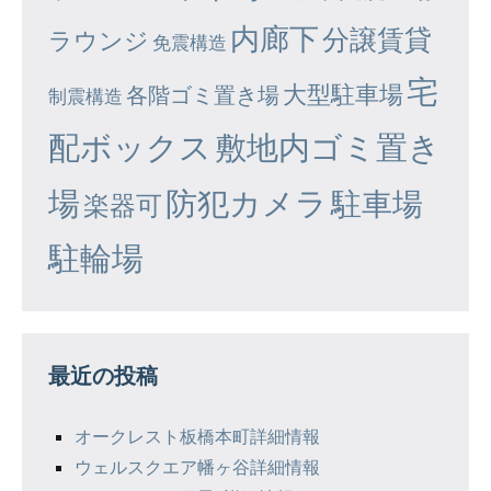
内廊下
分譲賃貸
ラウンジ
免震構造
宅
大型駐車場
各階ゴミ置き場
制震構造
配ボックス
敷地内ゴミ置き
場
防犯カメラ
駐車場
楽器可
駐輪場
最近の投稿
オークレスト板橋本町詳細情報
ウェルスクエア幡ヶ谷詳細情報