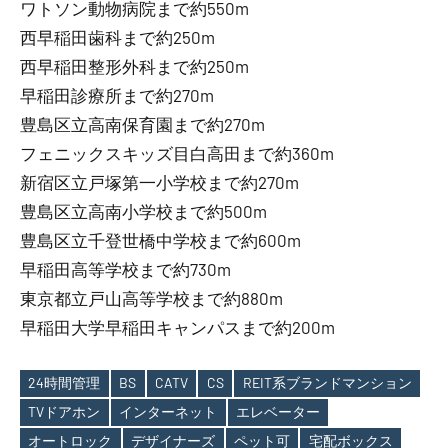
ワトソン動物病院まで約550m
西早稲田歯科まで約250m
西早稲田整形外科まで約250m
早稲田診療所まで約270m
豊島区立高南保育園まで約270m
フェニックスキッズ目白高田まで約360m
新宿区立戸塚第一小学校まで約270m
豊島区立高南小学校まで約500m
豊島区立千登世橋中学校まで約600m
早稲田高等学校まで約730m
東京都立戸山高等学校まで約880m
早稲田大学早稲田キャンパスまで約200m
24時間管理
BS
CATV
CS
REIT系ブランドマンション
TVドアホン
インターネット
エレベーター
Tags
オートロック
デザイナーズ
ペット可
宅配ボックス