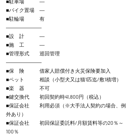
■駐車場 ―
■バイク置場 ―
■駐輪場 有
―――――――
■設 計 ―
■施 工 ―
■管理形式 巡回管理
―――――――
■保 険 借家人賠償付き火災保険要加入
■ペット 相談（小型犬又は猫1匹迄/敷1積増）
■楽 器 不可
■鍵交換代 初回契約時41,800円（税込）
■保証会社 利用必須（※大手法人契約の場合、例
外あり）
■保証会社 初回保証委託料/月額賃料等の20％～
100％