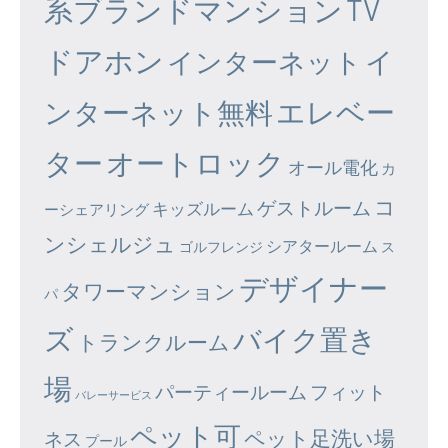
系ブランドマンション
TV
ドアホン
イ
インターネット
エレベー
ンターネット無料
ター
オートロック
オール電化
カ
コ
ゲストルーム
キッズルーム
ーシェアリング
ンシェルジュ
シアタールーム
ゴルフレンジ
ス
デザイナー
タワーマンション
パ
ズ
バイク置き
トランクルーム
場
パーティールーム
フィット
バレーサービス
ペット可
ペット足洗い場
ネス
プール