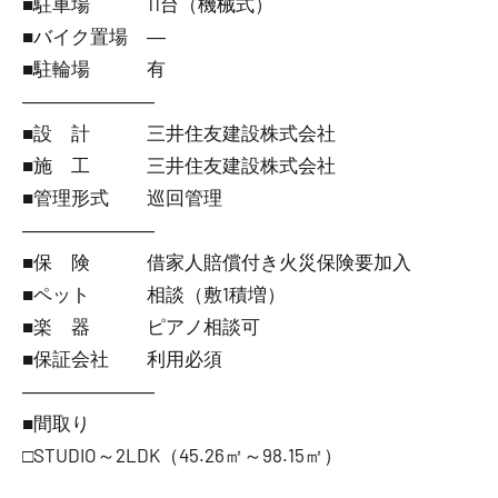
■駐車場 11台（機械式）
■バイク置場 ―
■駐輪場 有
―――――――
■設 計 三井住友建設株式会社
■施 工 三井住友建設株式会社
■管理形式 巡回管理
―――――――
■保 険 借家人賠償付き火災保険要加入
■ペット 相談（敷1積増）
■楽 器 ピアノ相談可
■保証会社 利用必須
―――――――
■間取り
□STUDIO～2LDK（45.26㎡～98.15㎡）