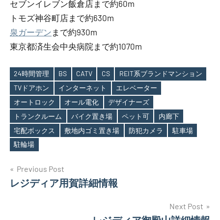
セブンイレブン飯倉店まで約60m
トモズ神谷町店まで約630m
泉ガーデン
まで約930m
東京都済生会中央病院まで約1070m
24時間管理
BS
CATV
CS
REIT系ブランドマンション
TVドアホン
インターネット
エレベーター
オートロック
オール電化
デザイナーズ
Tags
トランクルーム
バイク置き場
ペット可
内廊下
宅配ボックス
敷地内ゴミ置き場
防犯カメラ
駐車場
駐輪場
投
Previous Post
レジディア用賀詳細情報
稿
ナ
Next Post
レジディア御殿山詳細情報