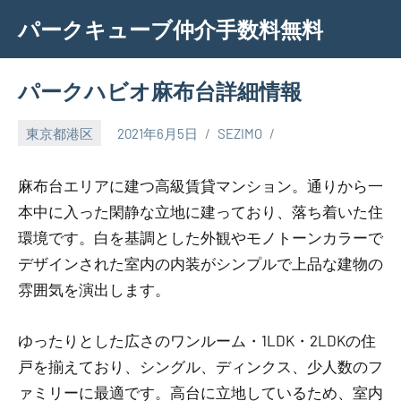
Skip
パークキューブ仲介手数料無料
to
content
パークハビオ麻布台詳細情報
東京都港区
2021年6月5日
SEZIMO
麻布台エリアに建つ高級賃貸マンション。通りから一
本中に入った閑静な立地に建っており、落ち着いた住
環境です。白を基調とした外観やモノトーンカラーで
デザインされた室内の内装がシンプルで上品な建物の
雰囲気を演出します。
ゆったりとした広さのワンルーム・1LDK・2LDKの住
戸を揃えており、シングル、ディンクス、少人数のフ
ァミリーに最適です。高台に立地しているため、室内