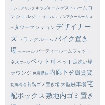
コ
ゲストルーム
キッズルーム
ーシェアリング
ンシェルジュ
シアタールーム
ゴルフレンジ
ス
デザイナー
タワーマンション
パ
ズ
バイク置き
トランクルーム
場
パーティールーム
フィット
バレーサービス
ペット可
ペット足洗い場
ネス
プール
内廊下
分譲賃貸
ラウンジ
免震構造
宅
大型駐車場
各階ゴミ置き場
制震構造
配ボックス
敷地内ゴミ置き