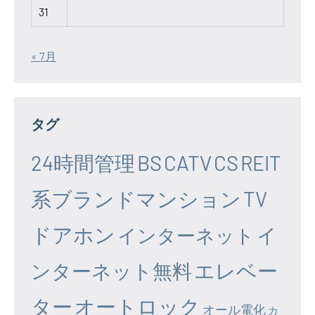
31
« 7月
タグ
24時間管理
BS
CATV
CS
REIT
系ブランドマンション
TV
ドアホン
イ
インターネット
エレベー
ンターネット無料
ター
オートロック
オール電化
カ