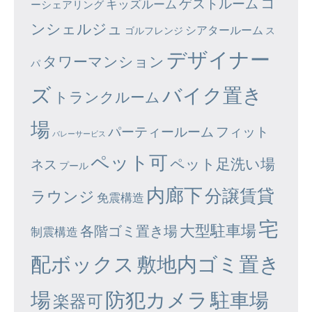
コ
ゲストルーム
キッズルーム
ーシェアリング
ンシェルジュ
シアタールーム
ゴルフレンジ
ス
デザイナー
タワーマンション
パ
ズ
バイク置き
トランクルーム
場
パーティールーム
フィット
バレーサービス
ペット可
ペット足洗い場
ネス
プール
内廊下
分譲賃貸
ラウンジ
免震構造
宅
大型駐車場
各階ゴミ置き場
制震構造
配ボックス
敷地内ゴミ置き
場
防犯カメラ
駐車場
楽器可