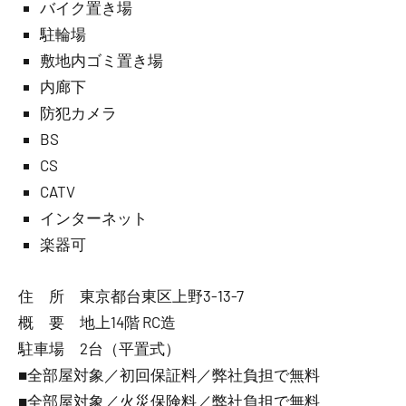
バイク置き場
駐輪場
敷地内ゴミ置き場
内廊下
防犯カメラ
BS
CS
CATV
インターネット
楽器可
住 所 東京都台東区上野3-13-7
概 要 地上14階 RC造
駐車場 2台（平置式）
■全部屋対象／初回保証料／弊社負担で無料
■全部屋対象／火災保険料／弊社負担で無料