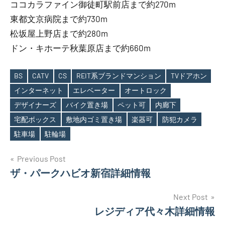
ココカラファイン御徒町駅前店まで約270m
東都文京病院まで約730m
松坂屋上野店まで約280m
ドン・キホーテ秋葉原店まで約660m
BS
CATV
CS
REIT系ブランドマンション
TVドアホン
インターネット
エレベーター
オートロック
デザイナーズ
バイク置き場
ペット可
内廊下
Tags
宅配ボックス
敷地内ゴミ置き場
楽器可
防犯カメラ
駐車場
駐輪場
投
Previous Post
ザ・パークハビオ新宿詳細情報
稿
ナ
Next Post
レジディア代々木詳細情報
ビ