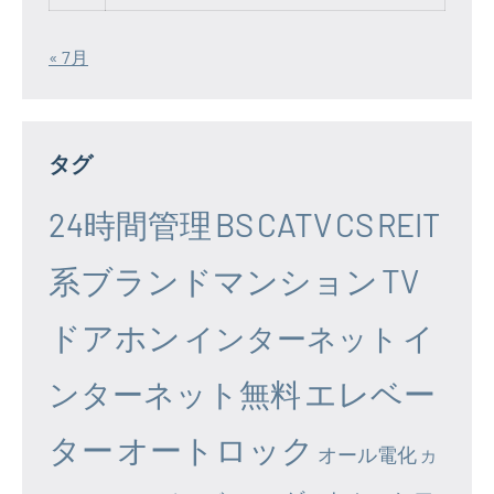
« 7月
タグ
24時間管理
BS
CATV
CS
REIT
系ブランドマンション
TV
ドアホン
イ
インターネット
エレベー
ンターネット無料
ター
オートロック
オール電化
カ