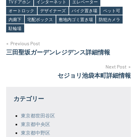
TVドアホン
インターネット
エレベーター
オートロック
デザイナーズ
バイク置き場
ペット可
Tags
内廊下
宅配ボックス
敷地内ゴミ置き場
防犯カメラ
駐輪場
投
Previous Post
三田聖坂ガーデンレジデンス詳細情報
稿
ナ
Next Post
セジョリ池袋本町詳細情報
ビ
ゲ
カテゴリー
ー
シ
東京都世田谷区
東京都中央区
ョ
東京都中野区