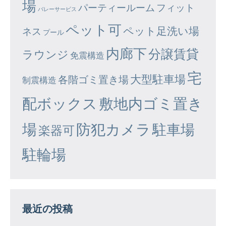
場
パーティールーム
フィット
バレーサービス
ペット可
ペット足洗い場
ネス
プール
内廊下
分譲賃貸
ラウンジ
免震構造
宅
大型駐車場
各階ゴミ置き場
制震構造
配ボックス
敷地内ゴミ置き
場
防犯カメラ
駐車場
楽器可
駐輪場
最近の投稿