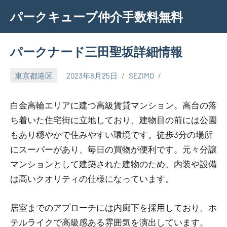
Skip
パークキューブ仲介手数料無料
to
content
パークナード三田聖坂詳細情報
東京都港区
2023年8月25日
SEZIMO
白金高輪エリアに建つ高級賃貸マンション。高台の落
ち着いた住宅街に立地しており、建物目の前には公園
もあり穏やかで住みやすい環境です。徒歩3分の場所
にスーパーがあり、毎日の買物が便利です。元々分譲
マンションとして建築された建物のため、内装や設備
は高いクオリティの仕様になっています。
居室までのアプローチには内廊下を採用しており、ホ
テルライクで高級感ある雰囲気を演出しています。