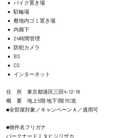
バイク置き場
駐輪場
敷地内ゴミ置き場
内廊下
24時間管理
防犯カメラ
BS
CS
インターネット
住 所 東京都港区三田4-12-18
概 要 地上5階 地下1階 RC造
■全部屋対象／キャンペーンＡ／適用可
■物件名フリガナ
パークナードミタヒジリザカ