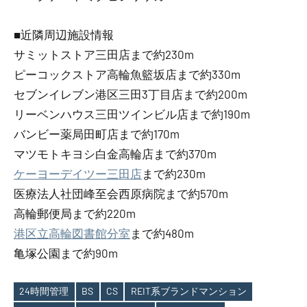
■近隣周辺施設情報
サミットストア三田店まで約230m
ピーコックストア高輪魚籃坂店まで約330m
セブンイレブン港区三田3丁目店まで約200m
リーベンハウス三田ツインビル店まで約190m
バンビー薬局田町店まで約170m
マツモトキヨシ白金高輪店まで約370m
ケーヨーデイツー三田店
まで約230m
医療法人社団峰至会西原病院まで約570m
高輪郵便局まで約220m
港区立高輪図書館分室
まで約480m
亀塚公園まで約90m
24時間管理
BS
CS
REIT系ブランドマンション