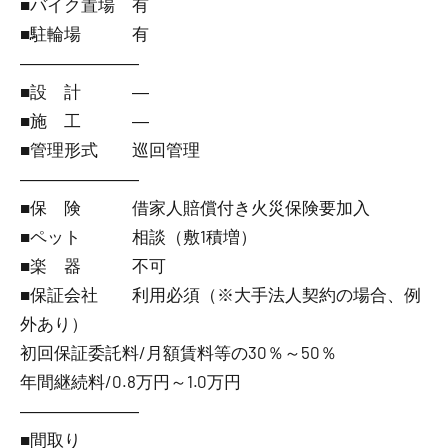
■バイク置場 有
■駐輪場 有
―――――――
■設 計 ―
■施 工 ―
■管理形式 巡回管理
―――――――
■保 険 借家人賠償付き火災保険要加入
■ペット 相談（敷1積増）
■楽 器 不可
■保証会社 利用必須（※大手法人契約の場合、例
外あり）
初回保証委託料/月額賃料等の30％～50％
年間継続料/0.8万円～1.0万円
―――――――
■間取り