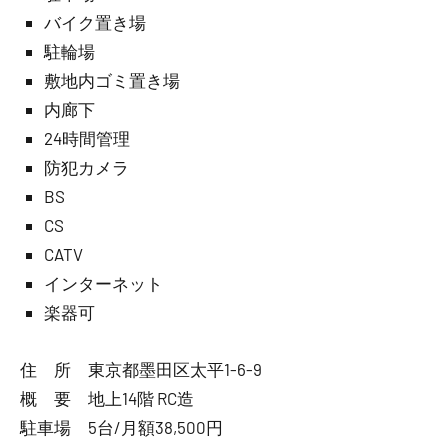
バイク置き場
駐輪場
敷地内ゴミ置き場
内廊下
24時間管理
防犯カメラ
BS
CS
CATV
インターネット
楽器可
住 所 東京都墨田区太平1-6-9
概 要 地上14階 RC造
駐車場 5台/月額38,500円