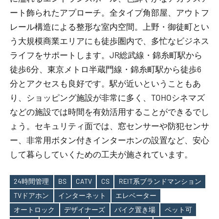
ート飾られたアプローチ。全タイプ角部屋、アウトフ
レール構造による整形な室内空間。上野・御徒町とい
う大規模商業エリアにも徒歩圏内で、多忙なビジネス
ライフをサポートします。JR総武線・錦糸町駅から
徒歩6分、東京メトロ半蔵門線・錦糸町駅から徒歩6
分とアクセスも良好です。駅が近いということもあ
り、ショッピング施設が非常に多く、TOHOシネマズ
などの施設では時間を有効活用することができるでし
ょう。セキュリティ面では、窓センサーや防犯センサ
ー、非常用ボタン付きインターホンの設置など、安心
して暮らしていくための工夫が施されています。
24時間管理
BS
CATV
CS
REIT系ブランドマンション
TVドアホン
インターネット
エレベーター
オートロック
デザイナーズ
バイク置き場
ペット可
Tags