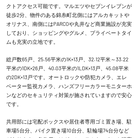
クトアクセス可能です。マルエツやセブンイレブンが
徒歩2分、物件のある錦糸町北側にはアルカキットや
オリナス、南側にはPARCOや丸井など商業施設が充実
しており、ショッピングやグルメ、プライベートタイ
ムも充実の立地です。
総戸数65戸、25.56平米の1K×13戸、32.12平米～33.22
平米の1DK×26戸、40.03平米の1LDK×13戸、45.08平米
の2DK×13戸です。オートロックや防犯カメラ、エレ
ベーター監視カメラ、ハンズフリーカラーモニターホ
ンなどのセキュリティ対策が施されていますので安心
です。
共用部には宅配ボックスや居住者専用ゴミ置き場、駐
車場5台分、バイク置き場10台分、駐輪場74台分など