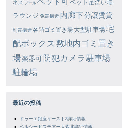
ペット可
ペット足洗い場
ネス
プール
内廊下
分譲賃貸
ラウンジ
免震構造
宅
大型駐車場
各階ゴミ置き場
制震構造
配ボックス
敷地内ゴミ置き
場
防犯カメラ
駐車場
楽器可
駐輪場
最近の投稿
ドゥーエ銀座イースト3詳細情報
ベルシードステアー大森北詳細情報