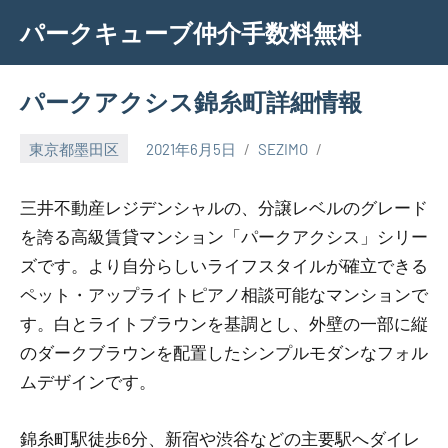
Skip
パークキューブ仲介手数料無料
to
content
パークアクシス錦糸町詳細情報
東京都墨田区
2021年6月5日
SEZIMO
三井不動産レジデンシャルの、分譲レベルのグレード
を誇る高級賃貸マンション「パークアクシス」シリー
ズです。より自分らしいライフスタイルが確立できる
ペット・アップライトピアノ相談可能なマンションで
す。白とライトブラウンを基調とし、外壁の一部に縦
のダークブラウンを配置したシンプルモダンなフォル
ムデザインです。
錦糸町駅徒歩6分、新宿や渋谷などの主要駅へダイレ