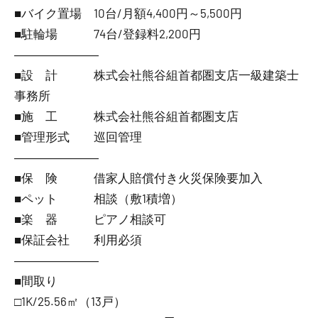
■バイク置場 10台/月額4,400円～5,500円
■駐輪場 74台/登録料2,200円
―――――――
■設 計 株式会社熊谷組首都圏支店一級建築士
事務所
■施 工 株式会社熊谷組首都圏支店
■管理形式 巡回管理
―――――――
■保 険 借家人賠償付き火災保険要加入
■ペット 相談（敷1積増）
■楽 器 ピアノ相談可
■保証会社 利用必須
―――――――
■間取り
□1K/25.56㎡（13戸）