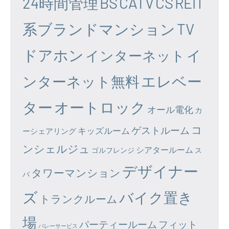
24時間管理
BS
CATV
CS
REIT
系ブランドマンション
TV
ドアホン
イ
インターネット
エレベー
ンターネット無料
ター
オートロック
オール電化
カ
コ
ゲストルーム
キッズルーム
ーシェアリング
ンシェルジュ
シアタールーム
ゴルフレンジ
ス
デザイナー
タワーマンション
パ
ズ
バイク置き
トランクルーム
場
パーティールーム
フィット
バレーサービス