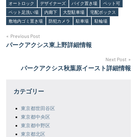
オートロック
デザイナーズ
バイク置き場
ペット可
Tags
ペット足洗い場
内廊下
大型駐車場
宅配ボックス
敷地内ゴミ置き場
防犯カメラ
駐車場
駐輪場
投
Previous Post
パークアクシス東上野詳細情報
稿
ナ
Next Post
パークアクシス秋葉原イースト詳細情報
ビ
ゲ
カテゴリー
ー
シ
東京都世田谷区
東京都中央区
ョ
東京都中野区
ン
東京都北区