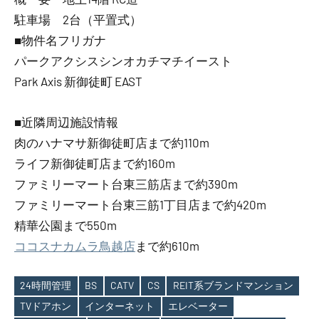
駐車場 2台（平置式）
■物件名フリガナ
パークアクシスシンオカチマチイースト
Park Axis 新御徒町 EAST
■近隣周辺施設情報
肉のハナマサ新御徒町店まで約110m
ライフ新御徒町店まで約160m
ファミリーマート台東三筋店まで約390m
ファミリーマート台東三筋1丁目店まで約420m
精華公園まで550m
ココスナカムラ鳥越店
まで約610m
24時間管理
BS
CATV
CS
REIT系ブランドマンション
TVドアホン
インターネット
エレベーター