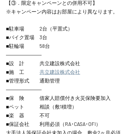
【③．限定キャンペーンとの併用不可】
※キャンペーン内容はお部屋により異なります。
■駐車場 2台（平置式）
■バイク置場 3台
■駐輪場 58台
―――――――
■設 計 共立建設株式会社
■施 工
共立建設株式会社
■管理形式 通勤管理
―――――――
■保 険 借家人賠償付き火災保険要加入
■ペット 相談（敷1積増）
■楽 器 不可
■保証会社 利用必須（RA･CASA･OFI）
大手法人等保証会社未加入の場合、敷金2ヶ月必須