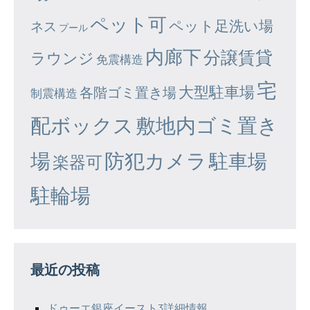
ペット可
ペット足洗い場
ネス
プール
内廊下
分譲賃貸
ラウンジ
免震構造
宅
大型駐車場
各階ゴミ置き場
制震構造
配ボックス
敷地内ゴミ置き
場
防犯カメラ
駐車場
楽器可
駐輪場
最近の投稿
ドゥーエ銀座イースト3詳細情報