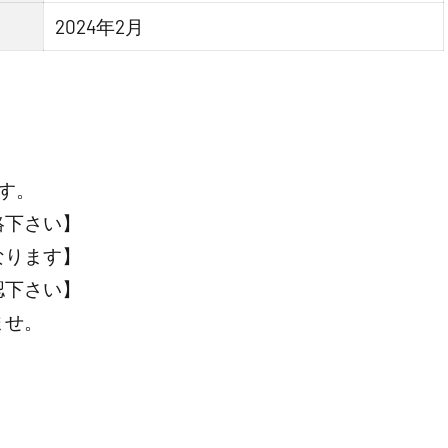
2024年2月
す。
絡下さい】
なります】
認下さい】
ませ。