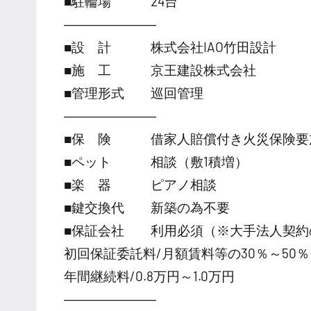
■駐輪場 24台
―――――――
■設 計 株式会社IAO竹田設計
■施 工 京王建設株式会社
■管理形式 巡回管理
―――――――
■保 険 借家人賠償付き火災保険要
■ペット 相談（敷1積増）
■楽 器 ピアノ相談
■鍵交換代 新築の為不要
■保証会社 利用必須（※大手法人契約
初回保証委託料/月額賃料等の30％～50％
年間継続料/0.8万円～1.0万円
―――――――