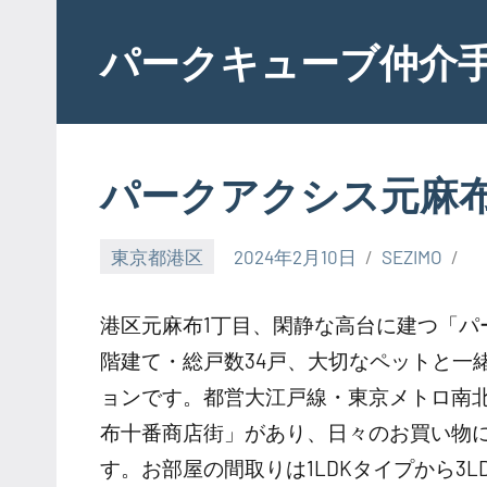
Skip
to
パークキューブ仲介
content
パークアクシス元麻
東京都港区
2024年2月10日
SEZIMO
港区元麻布1丁目、閑静な高台に建つ「パー
階建て・総戸数34戸、大切なペットと一
ョンです。都営大江戸線・東京メトロ南
布十番商店街」があり、日々のお買い物
す。お部屋の間取りは1LDKタイプから3