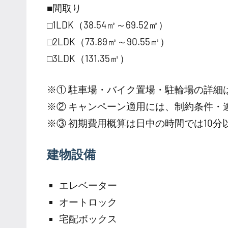
■間取り
□1LDK（38.54㎡～69.52㎡）
□2LDK（73.89㎡～90.55㎡）
□3LDK（131.35㎡）
※① 駐車場・バイク置場・駐輪場の詳細
※② キャンペーン適用には、制約条件・
※③ 初期費用概算は日中の時間では10
建物設備
エレベーター
オートロック
宅配ボックス