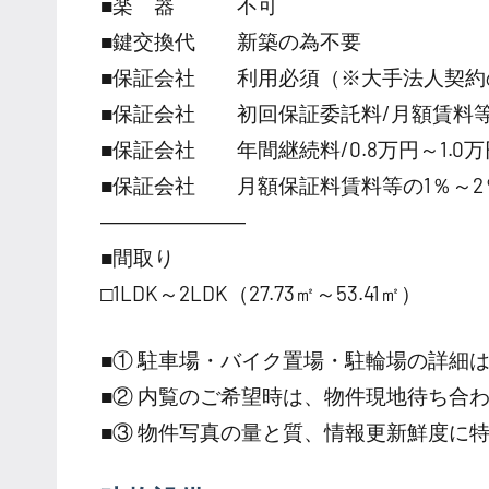
■楽 器 不可
■鍵交換代 新築の為不要
■保証会社 利用必須（※大手法人契約
■保証会社 初回保証委託料/月額賃料等の
■保証会社 年間継続料/0.8万円～1.0万円
■保証会社 月額保証料賃料等の1％～2
―――――――
■間取り
□1LDK～2LDK（27.73㎡～53.41㎡）
■① 駐車場・バイク置場・駐輪場の詳細
■② 内覧のご希望時は、物件現地待ち合
■③ 物件写真の量と質、情報更新鮮度に