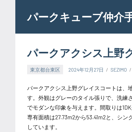
Skip
to
パークキューブ仲介
content
パークアクシス上野
東京都台東区
2024年12月27日
SEZIMO
パークアクシス上野グレイスコートは、地上
す。外観はグレーのタイル張りで、洗練
でモダンな印象を与えます。間取りは1DK
専有面積は27.73m2から53.41m2
しています。