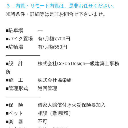
３．内覧・リモート内覧は、是非お任せください。
※諸条件・詳細等は是非お問合せ下さいませ。
■駐車場 ―
■バイク置場 有/月額7,700円
■駐輪場 有/月額550円
―――――――
■設 計 株式会社Co-Co Design一級建築士事務
所
■施 工 株式会社協栄組
■管理形式 巡回管理
―――――――
■保 険 借家人賠償付き火災保険要加入
■ペット 相談（敷1積増）
■楽 器 不可