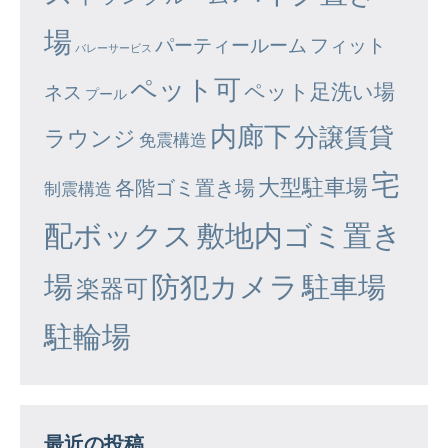
場
パーティールーム
フィット
バレーサービス
ペット可
ペット足洗い場
ネス
プール
内廊下
分譲賃貸
ラウンジ
免震構造
宅
大型駐車場
各階ゴミ置き場
制震構造
配ボックス
敷地内ゴミ置き
場
防犯カメラ
駐車場
楽器可
駐輪場
最近の投稿