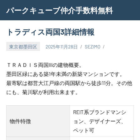
Skip
パークキューブ仲介手数料無料
to
content
トラディス両国3詳細情報
東京都墨田区
2025年11月28日
SEZIMO
ＴＲＡＤＩＳ両国IIIの建物概要。
墨田区緑にある築1年未満の新築マンションです。
最寄駅は都営大江戸線の両国駅から徒歩11分。その他
にも、菊川駅が利用出来ます。
REIT系ブランドマンシ
物件特徴
ョン、デザイナーズ、
ペット可