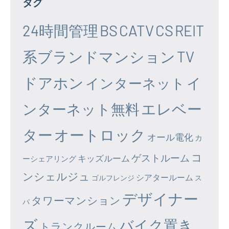
タグ
24時間管理
BS
CATV
CS
REIT
系ブランドマンション
TV
ドアホン
イ
インターネット
エレベー
ンターネット無料
ター
オートロック
オール電化
カ
コ
ゲストルーム
キッズルーム
ーシェアリング
ンシェルジュ
シアタールーム
ゴルフレンジ
ス
デザイナー
タワーマンション
パ
ズ
バイク置き
トランクルーム