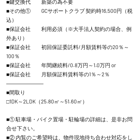
■鍵交換代 新築の為不要
■その他① GCサポートクラブ 契約時16,500円（税
込）
■保証会社 利用必須（※大手法人契約の場合、例
外あり）
■保証会社 初回保証委託料/月額賃料等の20％～
100％
■保証会社 年間継続料/0.8万円～1.0万円 or
■保証会社 月額保証料賃料等の1％～2％
―――――――
■間取り
□1DK～2LDK（25.80㎡～51.60㎡）
■① 駐車場・バイク置場・駐輪場の詳細は、是非お問
合せ下さい。
■② 内覧のご希望時は、物件現地待ち合わせ対応をし