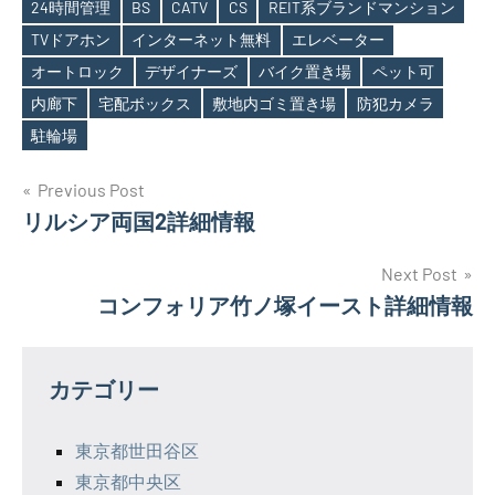
24時間管理
BS
CATV
CS
REIT系ブランドマンション
TVドアホン
インターネット無料
エレベーター
オートロック
デザイナーズ
バイク置き場
ペット可
Tags
内廊下
宅配ボックス
敷地内ゴミ置き場
防犯カメラ
駐輪場
投
Previous Post
リルシア両国2詳細情報
稿
ナ
Next Post
コンフォリア竹ノ塚イースト詳細情報
ビ
ゲ
カテゴリー
ー
シ
東京都世田谷区
東京都中央区