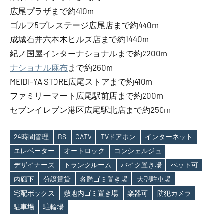
広尾プラザまで約410m
ゴルフ5プレステージ広尾店まで約440m
成城石井六本木ヒルズ店まで約1440m
紀ノ国屋インターナショナルまで約2200m
ナショナル麻布
まで約260m
MEIDI-YA STORE広尾ストアまで約410m
ファミリーマート広尾駅前店まで約200m
セブンイレブン港区広尾駅北店まで約250m
24時間管理
BS
CATV
TVドアホン
インターネット
エレベーター
オートロック
コンシェルジュ
デザイナーズ
トランクルーム
バイク置き場
ペット可
Tags
内廊下
分譲賃貸
各階ゴミ置き場
大型駐車場
宅配ボックス
敷地内ゴミ置き場
楽器可
防犯カメラ
駐車場
駐輪場