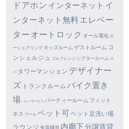
ドアホン
イ
インターネット
エレベー
ンターネット無料
ター
オートロック
オール電化
カ
コ
ゲストルーム
キッズルーム
ーシェアリング
ンシェルジュ
シアタールーム
ゴルフレンジ
ス
デザイナー
タワーマンション
パ
ズ
バイク置き
トランクルーム
場
パーティールーム
フィット
バレーサービス
ペット可
ペット足洗い場
ネス
プール
内廊下
分譲賃貸
ラウンジ
免震構造