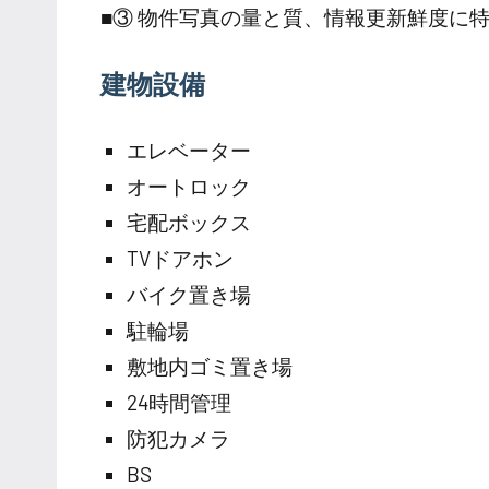
■③ 物件写真の量と質、情報更新鮮度に
建物設備
エレベーター
オートロック
宅配ボックス
TVドアホン
バイク置き場
駐輪場
敷地内ゴミ置き場
24時間管理
防犯カメラ
BS