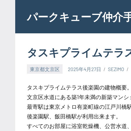
Skip
to
パークキューブ仲介
content
タスキプライムテラ
東京都文京区
2025年4月27日
SEZIMO
タスキプライムテラス後楽園の建物概要
文京区水道にある築1年未満の新築マンシ
最寄駅は東京メトロ有楽町線の江戸川橋駅
後楽園駅、飯田橋駅が利用出来ます。
すべてのお部屋に浴室乾燥機、公営水道