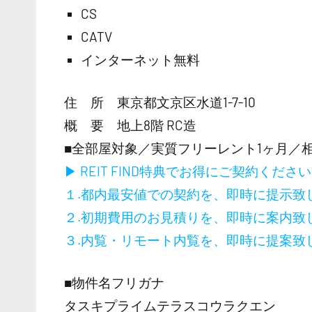
CS
CATV
インターネット無料
住 所 東京都文京区水道1-7-10
概 要 地上8階 RC造
■全部屋対象／実質フリーレント1ヶ月／
▶ REIT FIND特典でお得にご契約くださ
１.都内最安値での契約を、即時に提示致
２.初期費用のお見積りを、即時に案内致
３.内覧・リモート内覧を、即時に提案致
■物件名フリガナ
タスキプライムテラスコウラクエン