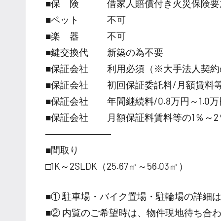
■保 険 借家人賠償付き火災保険要
■ペット 不可
■楽 器 不可
■鍵交換代 新築の為不要
■保証会社 利用必須（※大手法人契約
■保証会社 初回保証委託料/月額賃料等の
■保証会社 年間継続料/0.8万円～1.0万円
■保証会社 月額保証料賃料等の1％～2
―――――――
■間取り
□1K～2SLDK（25.67㎡～56.03㎡）
■① 駐車場・バイク置場・駐輪場の詳細
■② 内覧のご希望時は、物件現地待ち合