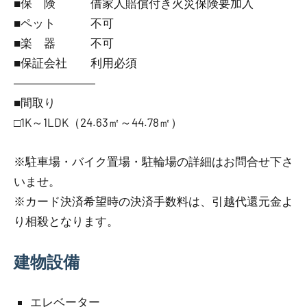
■保 険 借家人賠償付き火災保険要加入
■ペット 不可
■楽 器 不可
■保証会社 利用必須
―――――――
■間取り
□1K～1LDK（24.63㎡～44.78㎡）
※駐車場・バイク置場・駐輪場の詳細はお問合せ下さ
いませ。
※カード決済希望時の決済手数料は、引越代還元金よ
り相殺となります。
建物設備
エレベーター