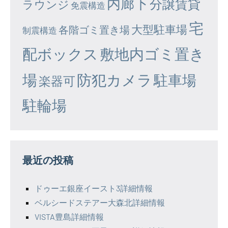
内廊下
分譲賃貸
ラウンジ
免震構造
宅
大型駐車場
各階ゴミ置き場
制震構造
配ボックス
敷地内ゴミ置き
場
防犯カメラ
駐車場
楽器可
駐輪場
最近の投稿
ドゥーエ銀座イースト3詳細情報
ベルシードステアー大森北詳細情報
VISTA豊島詳細情報