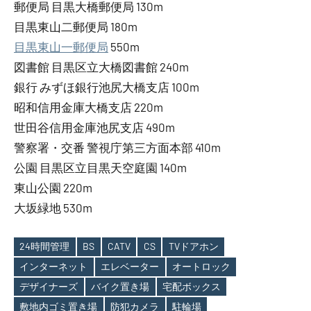
郵便局 目黒大橋郵便局 130m
目黒東山二郵便局 180m
目黒東山一郵便局
550m
図書館 目黒区立大橋図書館 240m
銀行 みずほ銀行池尻大橋支店 100m
昭和信用金庫大橋支店 220m
世田谷信用金庫池尻支店 490m
警察署・交番 警視庁第三方面本部 410m
公園 目黒区立目黒天空庭園 140m
東山公園 220m
大坂緑地 530m
24時間管理
BS
CATV
CS
TVドアホン
インターネット
エレベーター
オートロック
Tags
デザイナーズ
バイク置き場
宅配ボックス
敷地内ゴミ置き場
防犯カメラ
駐輪場