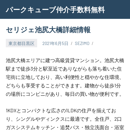
Skip
パークキューブ仲介手数料無料
to
content
セリジェ池尻大橋詳細情報
東京都目黒区
2021年6月5日
SEZIMO
池尻大橋エリアに建つ高級賃貸マンション。池尻大橋
駅まで徒歩3分と駅至近でありながらも落ち着いた住
宅街に立地しており、高い利便性と穏やかな住環境、
どちらも享受することができます。建物から徒歩1分
の場所にコンビニがあり、毎日の買い物が便利です。
1KDXとコンパクトな広さの1LDKの住戸を揃えてお
り、シングルやディンクスに最適です。全住戸、2口
ガスシステムキッチン・追焚バス・独立洗面台・浴室