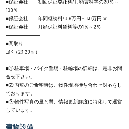
■保証会社 初回保証委託料/月額賃料等の20％～
100％
■保証会社 年間継続料/0.8万円～1.0万円 or
■保証会社 月額保証料賃料等の1％～2％
―――――――
■間取り
□1K（23.20㎡）
■① 駐車場・バイク置場・駐輪場の詳細は、是非お問
合せ下さい。
■② 内覧のご希望時は、物件現地待ち合わせ対応をし
ております。
■③ 物件写真の量と質、情報更新鮮度に特化して運営
しています。
建物設備