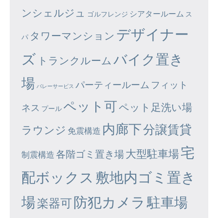
ンシェルジュ
シアタールーム
ゴルフレンジ
ス
デザイナー
タワーマンション
パ
ズ
バイク置き
トランクルーム
場
パーティールーム
フィット
バレーサービス
ペット可
ペット足洗い場
ネス
プール
内廊下
分譲賃貸
ラウンジ
免震構造
宅
大型駐車場
各階ゴミ置き場
制震構造
配ボックス
敷地内ゴミ置き
場
防犯カメラ
駐車場
楽器可