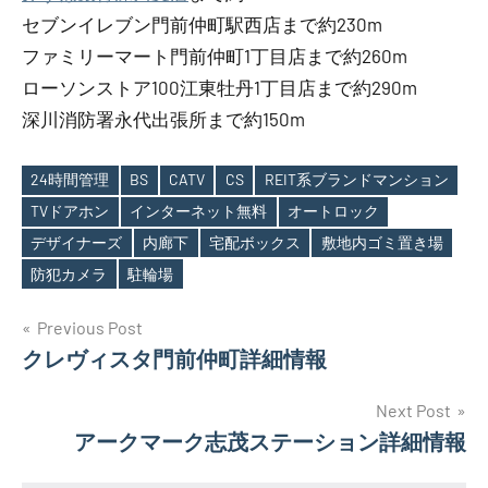
セブンイレブン門前仲町駅西店まで約230m
ファミリーマート門前仲町1丁目店まで約260m
ローソンストア100江東牡丹1丁目店まで約290m
深川消防署永代出張所まで約150m
24時間管理
BS
CATV
CS
REIT系ブランドマンション
TVドアホン
インターネット無料
オートロック
Tags
デザイナーズ
内廊下
宅配ボックス
敷地内ゴミ置き場
防犯カメラ
駐輪場
投
Previous Post
クレヴィスタ門前仲町詳細情報
稿
ナ
Next Post
アークマーク志茂ステーション詳細情報
ビ