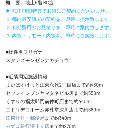
概 要 地上5階 RC造
▶ REIT FIND特典でお得にご契約くださいませ。
１.都内最安値での契約を、即時に提示致します。
２.初期費用のお見積りを、即時に案内致します。
３.内覧・リモート内覧を、即時に提案致します。
■物件名フリガナ
スタンズモンゼンナカチョウ
■近隣周辺施設情報
まいばすけっと江東永代2丁目店まで約430m
セブンイレブンヤマタネビル店まで約550m
くすりの福太郎門前仲町店まで約440m
ニトリデコホーム赤札堂深川店まで約680m
江東牡丹一郵便局
まで約340m
みずほ銀行深川支店
まで約270m