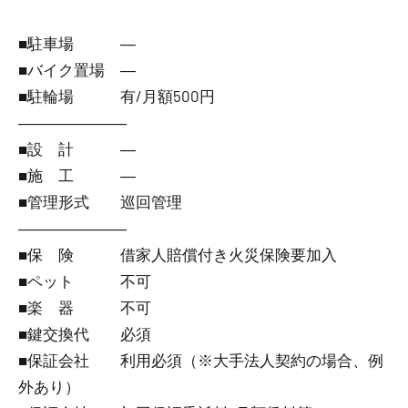
■駐車場 ―
■バイク置場 ―
■駐輪場 有/月額500円
―――――――
■設 計 ―
■施 工 ―
■管理形式 巡回管理
―――――――
■保 険 借家人賠償付き火災保険要加入
■ペット 不可
■楽 器 不可
■鍵交換代 必須
■保証会社 利用必須（※大手法人契約の場合、例
外あり）