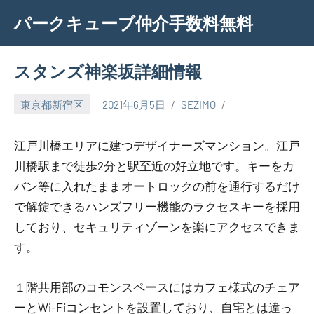
Skip
パークキューブ仲介手数料無料
to
content
スタンズ神楽坂詳細情報
東京都新宿区
2021年6月5日
SEZIMO
江戸川橋エリアに建つデザイナーズマンション。江戸
川橋駅まで徒歩2分と駅至近の好立地です。キーをカ
バン等に入れたままオートロックの前を通行するだけ
で解錠できるハンズフリー機能のラクセスキーを採用
しており、セキュリティゾーンを楽にアクセスできま
す。
１階共用部のコモンスペースにはカフェ様式のチェア
ーとWi-Fiコンセントを設置しており、自宅とは違っ