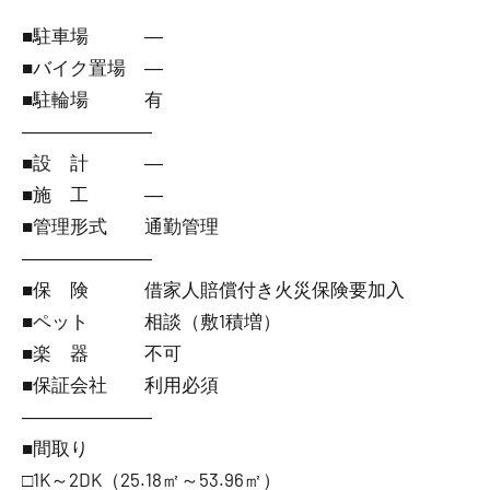
■駐車場 ―
■バイク置場 ―
■駐輪場 有
―――――――
■設 計 ―
■施 工 ―
■管理形式 通勤管理
―――――――
■保 険 借家人賠償付き火災保険要加入
■ペット 相談（敷1積増）
■楽 器 不可
■保証会社 利用必須
―――――――
■間取り
□1K～2DK（25.18㎡～53.96㎡）