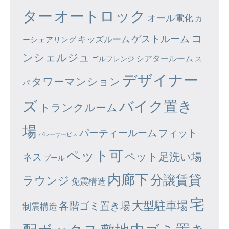
ター
オートロック
オール電化
カ
コ
ゲストルーム
キッズルーム
ーシェアリング
ンシェルジュ
シアタールーム
ゴルフレンジ
ス
デザイナー
タワーマンション
パ
ズ
バイク置き
トランクルーム
場
パーティールーム
フィット
バレーサービス
ペット可
ペット足洗い場
ネス
プール
内廊下
分譲賃貸
ラウンジ
免震構造
宅
大型駐車場
各階ゴミ置き場
制震構造