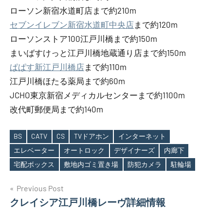
ローソン新宿水道町店まで約210m
セブンイレブン新宿水道町中央店
まで約120m
ローソンストア100江戸川橋まで約150m
まいばすけっと江戸川橋地蔵通り店まで約150m
ぱぱす新江戸川橋店
まで約110m
江戸川橋ほたる薬局まで約60m
JCHO東京新宿メディカルセンターまで約1100m
改代町郵便局まで約140m
BS
CATV
CS
TVドアホン
インターネット
エレベーター
オートロック
デザイナーズ
内廊下
Tags
宅配ボックス
敷地内ゴミ置き場
防犯カメラ
駐輪場
投
Previous Post
クレイシア江戸川橋レーヴ詳細情報
稿