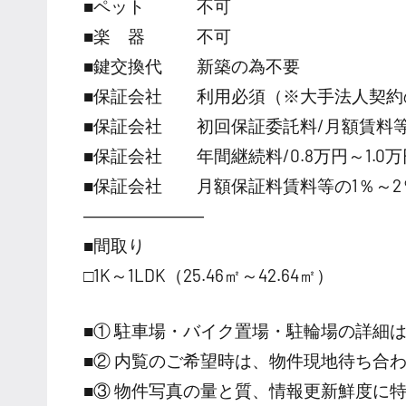
■ペット 不可
■楽 器 不可
■鍵交換代 新築の為不要
■保証会社 利用必須（※大手法人契約
■保証会社 初回保証委託料/月額賃料等の
■保証会社 年間継続料/0.8万円～1.0万円
■保証会社 月額保証料賃料等の1％～2
―――――――
■間取り
□1K～1LDK（25.46㎡～42.64㎡）
■① 駐車場・バイク置場・駐輪場の詳細
■② 内覧のご希望時は、物件現地待ち合
■③ 物件写真の量と質、情報更新鮮度に