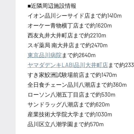
■近隣周辺施設情報
イオン品川シーサイド店まで約1410m
オーケー青物横丁店まで約1620m
西友丸井大井町店まで約2210m
スギ薬局 南大井店まで約2470m
東京品川病院
まで約2640m
ヤマダデンキLABI品川大井町店
まで約233
すき家鮫洲試験場前店まで約1470m
全日食チェーン品川八潮店まで約360m
ローソン八潮五丁目店まで約530m
サンドラッグ八潮店まで約620m
産業技術大学院大学まで約1030m
品川区立八潮学園まで約570m