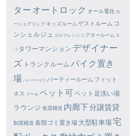
ター
オートロック
オール電化
カ
コ
ゲストルーム
キッズルーム
ーシェアリング
ンシェルジュ
シアタールーム
ゴルフレンジ
ス
デザイナー
タワーマンション
パ
ズ
バイク置き
トランクルーム
場
パーティールーム
フィット
バレーサービス
ペット可
ペット足洗い場
ネス
プール
内廊下
分譲賃貸
ラウンジ
免震構造
宅
大型駐車場
各階ゴミ置き場
制震構造