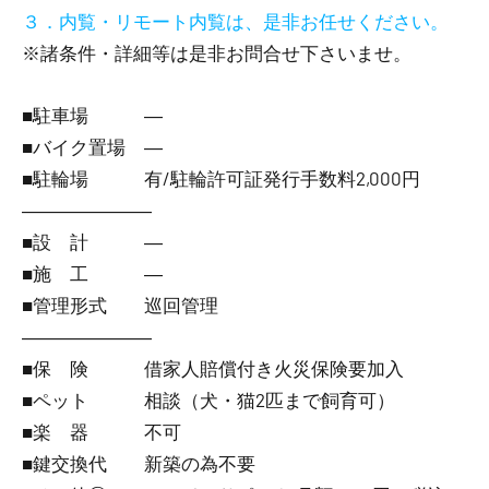
３．内覧・リモート内覧は、是非お任せください。
※諸条件・詳細等は是非お問合せ下さいませ。
■駐車場 ―
■バイク置場 ―
■駐輪場 有/駐輪許可証発行手数料2,000円
―――――――
■設 計 ―
■施 工 ―
■管理形式 巡回管理
―――――――
■保 険 借家人賠償付き火災保険要加入
■ペット 相談（犬・猫2匹まで飼育可）
■楽 器 不可
■鍵交換代 新築の為不要