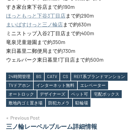
すき家台東下谷店まで約190m
ほっともっと下谷3丁目店
まで約290m
まいばすけっと三ノ輪店
まで約630m
ミニストップ入谷2丁目店まで約400m
竜泉児童遊園まで約350m
東日暮里二郵便局まで約730m
ウェルパーク東日暮里1丁目店まで約500m
24時間管理
BS
CATV
CS
REIT系ブランドマンション
TVドアホン
インターネット無料
エレベーター
Tags
オートロック
デザイナーズ
ペット可
宅配ボックス
敷地内ゴミ置き場
防犯カメラ
駐輪場
投
Previous Post
三ノ輪レーベルブルーム詳細情報
稿