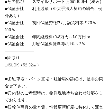
■その他① スマイルサポート 月額1,100円（税込）
■保証会社 利用必須（※大手法人契約の場合、例
外あり）
■保証会社 初回保証委託料/月額賃料等の20％～
100％
■保証会社 年間継続料/0.8万円～1.0万円 or
■保証会社 月額保証料賃料等の1％～2％
―――――――
■間取り
□1SLDK（52.92㎡）
■① 駐車場・バイク置場・駐輪場の詳細は、是非お問
合せ下さい。
■② 内覧のご希望時は、物件現地待ち合わせ対応をし
ております。
■③ 物件写真の量と質、情報更新鮮度に特化して運営