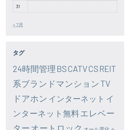
31
« 7月
タグ
24時間管理
BS
CATV
CS
REIT
系ブランドマンション
TV
ドアホン
イ
インターネット
エレベー
ンターネット無料
ター
オートロック
オール電化
カ