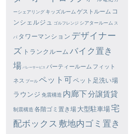
コ
ゲストルーム
キッズルーム
ーシェアリング
ンシェルジュ
シアタールーム
ゴルフレンジ
ス
デザイナー
タワーマンション
パ
ズ
バイク置き
トランクルーム
場
パーティールーム
フィット
バレーサービス
ペット可
ペット足洗い場
ネス
プール
内廊下
分譲賃貸
ラウンジ
免震構造
宅
大型駐車場
各階ゴミ置き場
制震構造
配ボックス
敷地内ゴミ置き