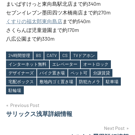
まいばすけっと東向島駅北店まで約340m
セブンイレブン墨田四ツ木橋南店まで約270m
くすりの福太郎東向島店
まで約540m
さくらんぼ児童遊園まで約170m
八広公園まで約330m
24時間管理
BS
CATV
CS
TVドアホン
インターネット無料
エレベーター
オートロック
デザイナーズ
バイク置き場
ペット可
分譲賃貸
Tags
宅配ボックス
敷地内ゴミ置き場
防犯カメラ
駐車場
駐輪場
投
Previous Post
サリックス浅草詳細情報
稿
ナ
Next Post