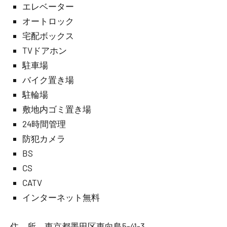
エレベーター
オートロック
宅配ボックス
TVドアホン
駐車場
バイク置き場
駐輪場
敷地内ゴミ置き場
24時間管理
防犯カメラ
BS
CS
CATV
インターネット無料
住 所 東京都墨田区東向島5-41-3