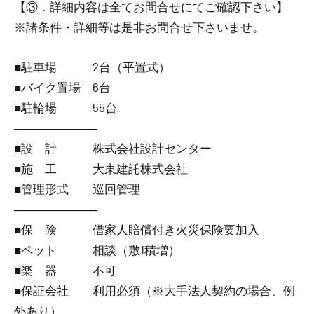
【③．詳細内容は全てお問合せにてご確認下さい】
※諸条件・詳細等は是非お問合せ下さいませ。
■駐車場 2台（平置式）
■バイク置場 6台
■駐輪場 55台
―――――――
■設 計 株式会社設計センター
■施 工 大東建託株式会社
■管理形式 巡回管理
―――――――
■保 険 借家人賠償付き火災保険要加入
■ペット 相談（敷1積増）
■楽 器 不可
■保証会社 利用必須（※大手法人契約の場合、例
外あり）