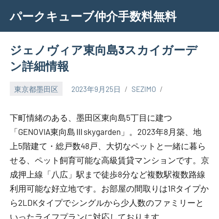
Skip
パークキューブ仲介手数料無料
to
content
ジェノヴィア東向島3スカイガーデ
ン詳細情報
東京都墨田区
2023年9月25日
SEZIMO
下町情緒のある、墨田区東向島5丁目に建つ
「GENOVIA東向島Ⅲskygarden」。2023年8月築、地
上5階建て・総戸数48戸、大切なペットと一緒に暮ら
せる、ペット飼育可能な高級賃貸マンションです。京
成押上線「八広」駅まで徒歩8分など複数駅複数路線
利用可能な好立地です。お部屋の間取りは1Rタイプか
ら2LDKタイプでシングルから少人数のファミリーと
いったライフプランに対応しております。