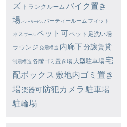
ズ
バイク置き
トランクルーム
場
パーティールーム
フィット
バレーサービス
ペット可
ペット足洗い場
ネス
プール
内廊下
分譲賃貸
ラウンジ
免震構造
宅
大型駐車場
各階ゴミ置き場
制震構造
配ボックス
敷地内ゴミ置き
場
防犯カメラ
駐車場
楽器可
駐輪場