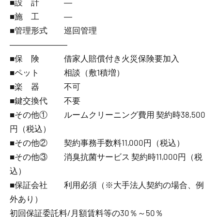
■設 計 ―
■施 工 ―
■管理形式 巡回管理
―――――――
■保 険 借家人賠償付き火災保険要加入
■ペット 相談（敷1積増）
■楽 器 不可
■鍵交換代 不要
■その他① ルームクリーニング費用 契約時38,500
円（税込）
■その他② 契約事務手数料11,000円（税込）
■その他③ 消臭抗菌サービス 契約時11,000円（税
込）
■保証会社 利用必須（※大手法人契約の場合、例
外あり）
初回保証委託料/月額賃料等の30％～50％