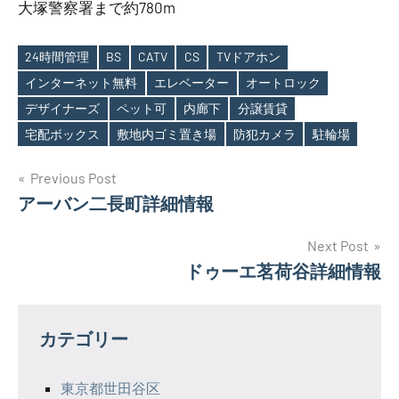
大塚警察署まで約780m
24時間管理
BS
CATV
CS
TVドアホン
インターネット無料
エレベーター
オートロック
Tags
デザイナーズ
ペット可
内廊下
分譲賃貸
宅配ボックス
敷地内ゴミ置き場
防犯カメラ
駐輪場
投
Previous Post
アーバン二長町詳細情報
稿
ナ
Next Post
ドゥーエ茗荷谷詳細情報
ビ
ゲ
カテゴリー
ー
シ
東京都世田谷区