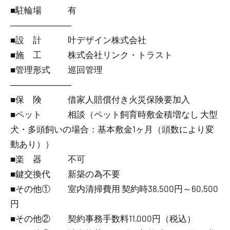
■駐輪場 有
―――――――
■設 計 叶デザイン株式会社
■施 工 株式会社リンク・トラスト
■管理形式 巡回管理
―――――――
■保 険 借家人賠償付き火災保険要加入
■ペット 相談（ペット飼育時敷金積増なし 大型
犬・多頭飼いの場合：基本敷金1ヶ月（頭数により変
動あり））
■楽 器 不可
■鍵交換代 新築の為不要
■その他① 室内清掃費用 契約時38,500円～60,500
円
■その他② 契約事務手数料11,000円（税込）