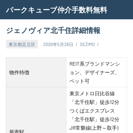
Skip
パークキューブ仲介手数料無料
to
content
ジェノヴィア北千住詳細情報
東京都足立区
2026年5月28日
SEZIMO
REIT系ブランドマンシ
物件特徴
ョン、デザイナーズ、
ペット可
東京メトロ日比谷線
「北千住駅」徒歩12分
つくばエクスプレス
「北千住駅」徒歩12分
JR常磐線(上野～取手)
最寄駅