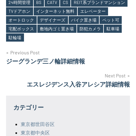
24時間管理
BS
CATV
CS
REIT系ブランドマンション
TVドアホン
インターネット無料
エレベーター
オートロック
デザイナーズ
バイク置き場
ペット可
Tags
宅配ボックス
敷地内ゴミ置き場
防犯カメラ
駐車場
駐輪場
投
Previous Post
ジーグランデ三ノ輪詳細情報
稿
ナ
Next Post
エスレジデンス入谷アレシア詳細情報
ビ
ゲ
カテゴリー
ー
シ
東京都世田谷区
東京都中央区