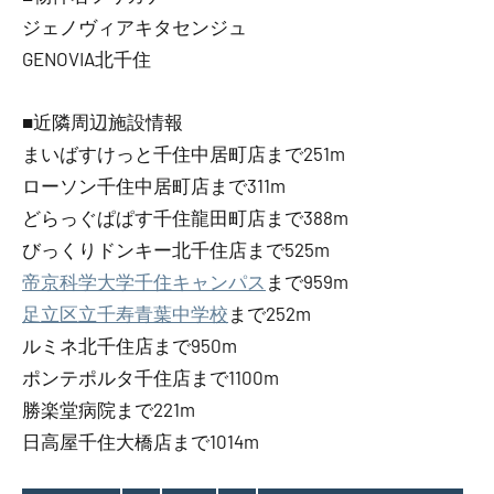
ジェノヴィアキタセンジュ
GENOVIA北千住
■近隣周辺施設情報
まいばすけっと千住中居町店まで251m
ローソン千住中居町店まで311m
どらっぐぱぱす千住龍田町店まで388m
びっくりドンキー北千住店まで525m
帝京科学大学千住キャンパス
まで959m
足立区立千寿青葉中学校
まで252m
ルミネ北千住店まで950m
ポンテポルタ千住店まで1100m
勝楽堂病院まで221m
日高屋千住大橋店まで1014m