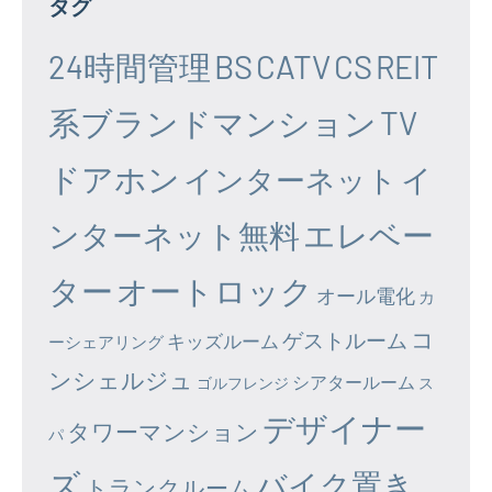
タグ
24時間管理
BS
CATV
CS
REIT
系ブランドマンション
TV
ドアホン
イ
インターネット
エレベー
ンターネット無料
ター
オートロック
オール電化
カ
コ
ゲストルーム
キッズルーム
ーシェアリング
ンシェルジュ
シアタールーム
ゴルフレンジ
ス
デザイナー
タワーマンション
パ
ズ
バイク置き
トランクルーム