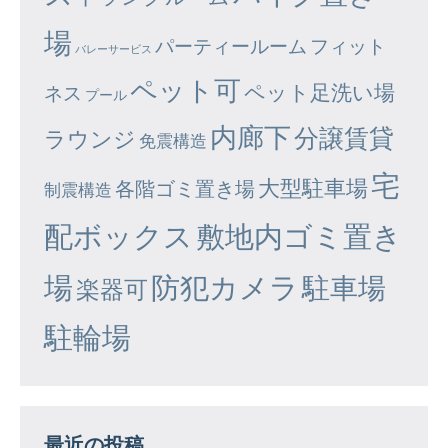
場
パーティールーム
フィット
バレーサービス
ペット可
ペット足洗い場
ネス
プール
内廊下
分譲賃貸
ラウンジ
免震構造
宅
大型駐車場
各階ゴミ置き場
制震構造
配ボックス
敷地内ゴミ置き
場
防犯カメラ
駐車場
楽器可
駐輪場
最近の投稿