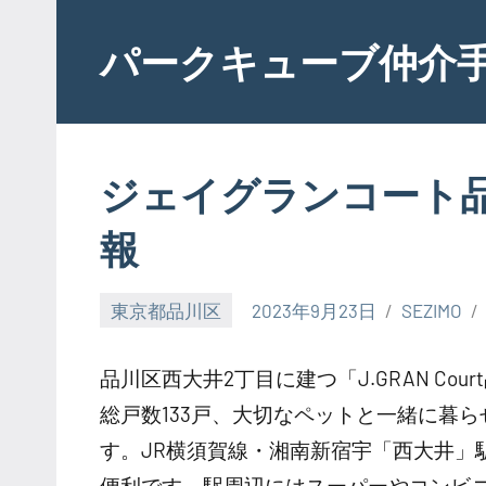
Skip
to
パークキューブ仲介
content
ジェイグランコート
報
東京都品川区
2023年9月23日
SEZIMO
品川区西大井2丁目に建つ「J.GRAN Cou
総戸数133戸、大切なペットと一緒に暮
す。JR横須賀線・湘南新宿宇「西大井」
便利です。駅周辺にはスーパーやコンビ