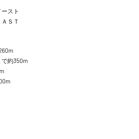
イースト
ＥＡＳＴ
60m
で約350m
m
0m