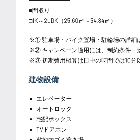
■間取り
□1K～2LDK（25.60㎡～54.84㎡）
※① 駐車場・バイク置場・駐輪場の詳細
※② キャンペーン適用には、制約条件・
※③ 初期費用概算は日中の時間では10
建物設備
エレベーター
オートロック
宅配ボックス
TVドアホン
敷地内ゴミ置き場