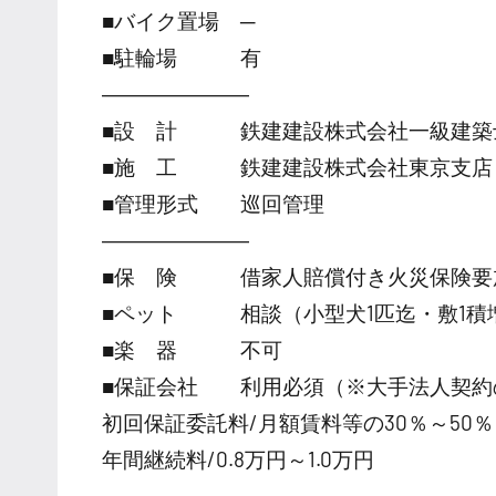
■バイク置場 ─
■駐輪場 有
―――――――
■設 計 鉄建建設株式会社一級建築
■施 工 鉄建建設株式会社東京支店
■管理形式 巡回管理
―――――――
■保 険 借家人賠償付き火災保険要
■ペット 相談（小型犬1匹迄・敷1積
■楽 器 不可
■保証会社 利用必須（※大手法人契約
初回保証委託料/月額賃料等の30％～50％
年間継続料/0.8万円～1.0万円
―――――――