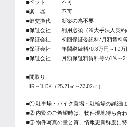
■ペット 不可
■楽 器 不可
■鍵交換代 新築の為不要
■保証会社 利用必須（※大手法人契約
■保証会社 初回保証委託料/月額賃料等の
■保証会社 年間継続料/0.8万円～1.0万円
■保証会社 月額保証料賃料等の1％～2
―――――――
■間取り
□1R～1LDK（25.21㎡～33.02㎡）
■① 駐車場・バイク置場・駐輪場の詳細
■② 内覧のご希望時は、物件現地待ち合
■③ 物件写真の量と質、情報更新鮮度に