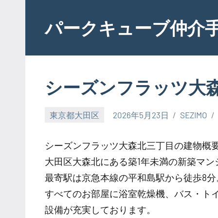
Skip
to
パークキューブ仲介
content
シーズンフラッツ大
東京都大田区
2026年5月23日
SEZIMO
シーズンフラッツ大森北三丁目の建物概
大田区大森北にある築1年未満の新築マン
最寄駅は京急本線の平和島駅から徒歩8分
すべてのお部屋に浴室乾燥機、バス・ト
設備が充実しております。