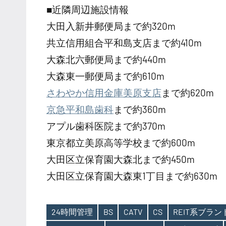
■近隣周辺施設情報
大田入新井郵便局まで約320m
共立信用組合平和島支店まで約410m
大森北六郵便局まで約440m
大森東一郵便局まで約610m
さわやか信用金庫美原支店
まで約620m
京急平和島歯科
まで約360m
アプル歯科医院まで約370m
東京都立美原高等学校まで約600m
大田区立保育園大森北まで約450m
大田区立保育園大森東1丁目まで約630m
24時間管理
BS
CATV
CS
REIT系ブラ