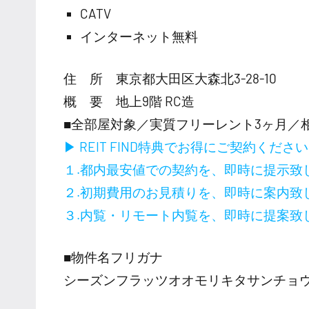
CATV
インターネット無料
住 所 東京都大田区大森北3-28-10
概 要 地上9階 RC造
■全部屋対象／実質フリーレント3ヶ月／
▶ REIT FIND特典でお得にご契約くださ
１.都内最安値での契約を、即時に提示致
２.初期費用のお見積りを、即時に案内致
３.内覧・リモート内覧を、即時に提案致
■物件名フリガナ
シーズンフラッツオオモリキタサンチョ