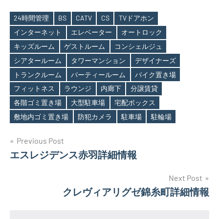
24時間管理
BS
CATV
CS
TVドアホン
インターネット
エレベーター
オートロック
キッズルーム
ゲストルーム
コンシェルジュ
シアタールーム
タワーマンション
デザイナーズ
Tags
トランクルーム
パーティールーム
バイク置き場
フィットネス
ラウンジ
内廊下
分譲賃貸
各階ゴミ置き場
大型駐車場
宅配ボックス
敷地内ゴミ置き場
防犯カメラ
駐車場
駐輪場
投
Previous Post
エスレジデンス赤羽詳細情報
稿
ナ
Next Post
クレヴィアリグゼ錦糸町詳細情報
ビ