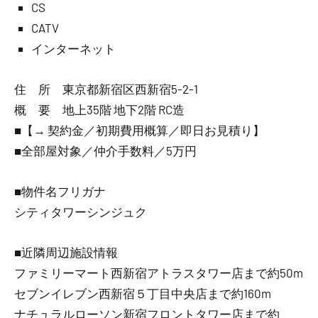
CS
CATV
インターネット
住 所 東京都新宿区西新宿5-2-1
概 要 地上35階 地下2階 RC造
■【→ 契約金／初期費用概算／即日お見積り】
■全部屋対象／仲介手数料／5万円
■物件名フリガナ
シティタワーシンジュク
■近隣周辺施設情報
ファミリーマート西新宿アトラスタワー店まで約50m
セブンイレブン西新宿５丁目中央店まで約160m
ナチュラルローソン新宿フロントタワー店まで約