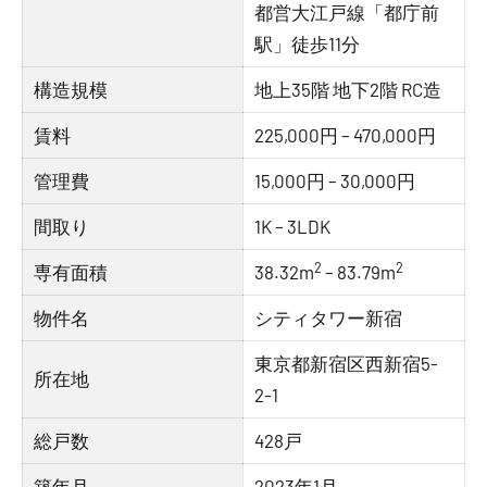
都営大江戸線「都庁前
駅」徒歩11分
構造規模
地上35階 地下2階 RC造
賃料
225,000円 – 470,000円
管理費
15,000円 – 30,000円
間取り
1K – 3LDK
2
2
専有面積
38.32m
– 83.79m
物件名
シティタワー新宿
東京都新宿区西新宿5-
所在地
2-1
総戸数
428戸
築年月
2023年1月