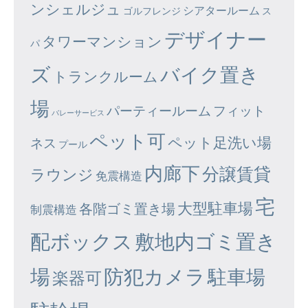
ンシェルジュ
シアタールーム
ゴルフレンジ
ス
デザイナー
タワーマンション
パ
ズ
バイク置き
トランクルーム
場
パーティールーム
フィット
バレーサービス
ペット可
ペット足洗い場
ネス
プール
内廊下
分譲賃貸
ラウンジ
免震構造
宅
大型駐車場
各階ゴミ置き場
制震構造
配ボックス
敷地内ゴミ置き
場
防犯カメラ
駐車場
楽器可