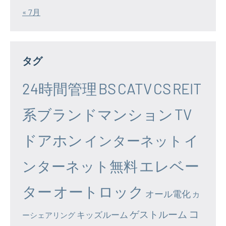
« 7月
タグ
24時間管理
BS
CATV
CS
REIT
系ブランドマンション
TV
ドアホン
イ
インターネット
エレベー
ンターネット無料
ター
オートロック
オール電化
カ
コ
ゲストルーム
キッズルーム
ーシェアリング