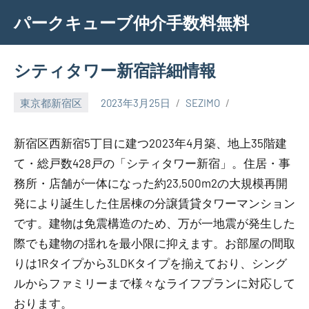
Skip
パークキューブ仲介手数料無料
to
content
シティタワー新宿詳細情報
東京都新宿区
2023年3月25日
SEZIMO
新宿区西新宿5丁目に建つ2023年4月築、地上35階建
て・総戸数428戸の「シティタワー新宿」。住居・事
務所・店舗が一体になった約23,500m2の大規模再開
発により誕生した住居棟の分譲賃貸タワーマンション
です。建物は免震構造のため、万が一地震が発生した
際でも建物の揺れを最小限に抑えます。お部屋の間取
りは1Rタイプから3LDKタイプを揃えており、シング
ルからファミリーまで様々なライフプランに対応して
おります。