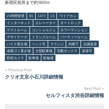
新宿区役所まで約1900m
24時間管理
BS
CATV
CS
TVドアホン
インターネット
エレベーター
オートロック
ゲストルーム
コンシェルジュ
タワーマンション
デザイナーズ
トランクルーム
パーティールーム
Tags
バイク置き場
ペット可
ラウンジ
内廊下
分譲賃貸
各階ゴミ置き場
大型駐車場
宅配ボックス
楽器可
防犯カメラ
駐車場
駐輪場
投
Previous Post
クリオ文京小石川詳細情報
稿
ナ
Next Post
セルフィスタ渋谷詳細情報
ビ
ゲ