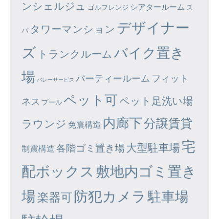
ンシェルジュ
シアタールーム
ゴルフレンジ
ス
デザイナー
タワーマンション
パ
ズ
バイク置き
トランクルーム
場
パーティールーム
フィット
バレーサービス
ペット可
ペット足洗い場
ネス
プール
内廊下
分譲賃貸
ラウンジ
免震構造
宅
大型駐車場
各階ゴミ置き場
制震構造
配ボックス
敷地内ゴミ置き
場
防犯カメラ
駐車場
楽器可