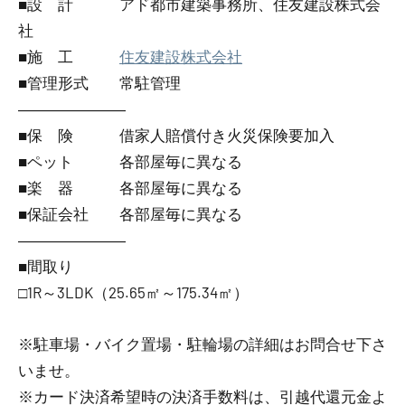
■設 計 アド都市建築事務所、住友建設株式会
社
■施 工
住友建設株式会社
■管理形式 常駐管理
―――――――
■保 険 借家人賠償付き火災保険要加入
■ペット 各部屋毎に異なる
■楽 器 各部屋毎に異なる
■保証会社 各部屋毎に異なる
―――――――
■間取り
□1R～3LDK（25.65㎡～175.34㎡）
※駐車場・バイク置場・駐輪場の詳細はお問合せ下さ
いませ。
※カード決済希望時の決済手数料は、引越代還元金よ