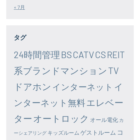
« 7月
タグ
24時間管理
BS
CATV
CS
REIT
系ブランドマンション
TV
ドアホン
イ
インターネット
エレベー
ンターネット無料
ター
オートロック
オール電化
カ
コ
ゲストルーム
キッズルーム
ーシェアリング