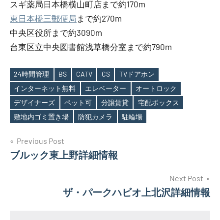
スギ薬局日本橋横山町店まで約170m
東日本橋三郵便局
まで約270m
中央区役所まで約3090m
台東区立中央図書館浅草橋分室まで約790m
24時間管理
BS
CATV
CS
TVドアホン
インターネット無料
エレベーター
オートロック
Tags
デザイナーズ
ペット可
分譲賃貸
宅配ボックス
敷地内ゴミ置き場
防犯カメラ
駐輪場
投
Previous Post
ブルック東上野詳細情報
稿
ナ
Next Post
ザ・パークハビオ上北沢詳細情報
ビ
ゲ