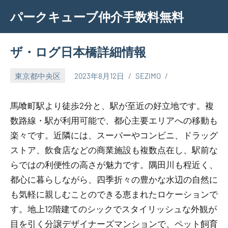
Skip
パークキューブ仲介手数料無料
to
content
ザ・ログ日本橋詳細情報
東京都中央区
2023年8月12日
SEZIMO
馬喰町駅より徒歩2分と、駅が至近の好立地です。複
数路線・駅が利用可能で、都心主要エリアへの移動も
楽々です。近隣には、スーパーやコンビニ、ドラッグ
ストア、飲食店などの商業施設も複数点在し、駅前な
らではの利便性の高さが魅力です。隅田川も程近く、
都心に暮らしながら、四季折々の豊かな水辺の自然に
も気軽に親しむことのできる恵まれたロケーションで
す。地上12階建てのシックでスタイリッシュな外観が
目を引く分譲デザイナーズマンションで、ペット飼育