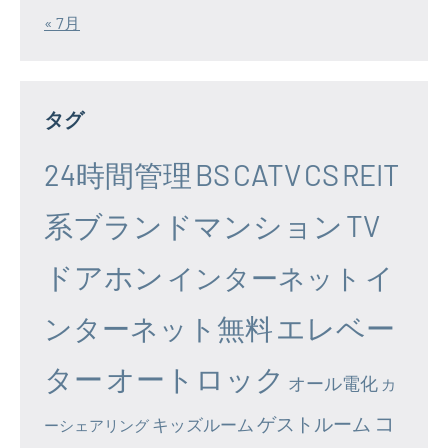
« 7月
タグ
24時間管理
BS
CATV
CS
REIT
系ブランドマンション
TV
ドアホン
イ
インターネット
エレベー
ンターネット無料
ター
オートロック
オール電化
カ
コ
ゲストルーム
キッズルーム
ーシェアリング