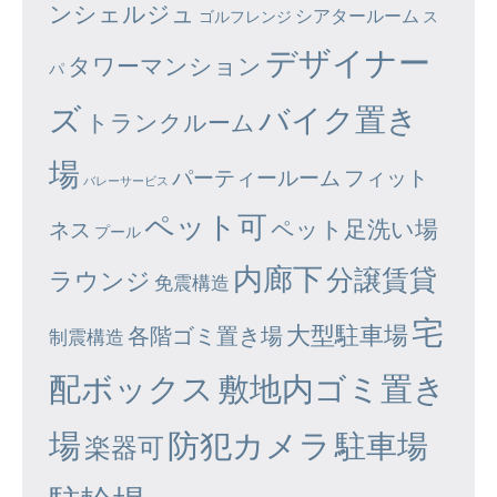
ンシェルジュ
シアタールーム
ゴルフレンジ
ス
デザイナー
タワーマンション
パ
ズ
バイク置き
トランクルーム
場
パーティールーム
フィット
バレーサービス
ペット可
ペット足洗い場
ネス
プール
内廊下
分譲賃貸
ラウンジ
免震構造
宅
大型駐車場
各階ゴミ置き場
制震構造
配ボックス
敷地内ゴミ置き
場
防犯カメラ
駐車場
楽器可