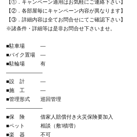
【①．キャンペーン適用はお気軽にご連絡下さい】
【②．各部屋毎にキャンペーン内容が異なります】
【③．詳細内容は全てお問合せにてご確認下さい】
※諸条件・詳細等は是非お問合せ下さいませ。
■駐車場 ―
■バイク置場 ―
■駐輪場 有
―――――――
■設 計 ―
■施 工 ―
■管理形式 巡回管理
―――――――
■保 険 借家人賠償付き火災保険要加入
■ペット 相談（敷1積増）
■楽 器 不可