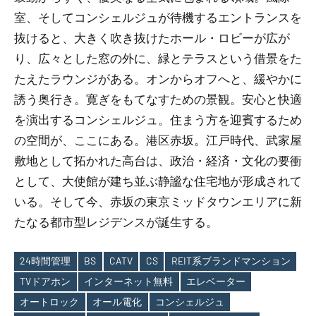
室、そしてコンシェルジュが待機するエントランスを
抜けると、大きく吹き抜けたホール・ロビーが広が
り、広々とした窓の外に、緑とテラスという借景をた
たえたラウンジがある。オンからオフへと、緩やかに
誘う奥行き。寛ぎをもてなすための景観。安心と快適
を演出するコンシェルジュ。住まう方を迎賓するため
の空間が、ここにある。港区赤坂。江戸時代、武家屋
敷地として拓かれた高台は、政治・経済・文化の要衝
として、大使館が建ち並ぶ静謐な住宅地が形成されて
いる。そして今、赤坂の東京ミッドタウンエリアに新
たなる都市型レジデンスが誕生する。
24時間管理
BS
CATV
CS
REIT系ブランドマンション
TVドアホン
インターネット無料
エレベーター
オートロック
オール電化
コンシェルジュ