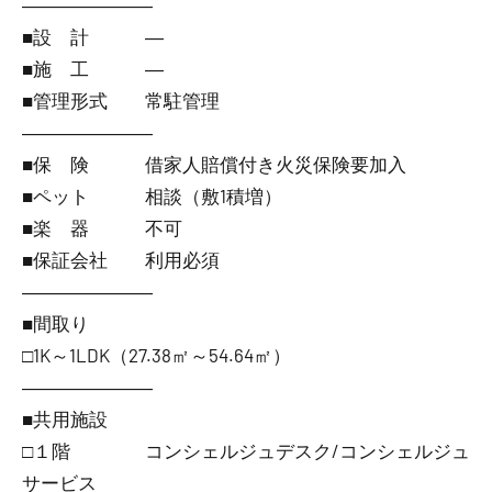
―――――――
■設 計 ―
■施 工 ―
■管理形式 常駐管理
―――――――
■保 険 借家人賠償付き火災保険要加入
■ペット 相談（敷1積増）
■楽 器 不可
■保証会社 利用必須
―――――――
■間取り
□1K～1LDK（27.38㎡～54.64㎡）
―――――――
■共用施設
□１階 コンシェルジュデスク/コンシェルジュ
サービス