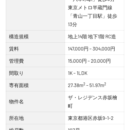
東京メトロ半蔵門線
「青山一丁目駅」徒歩
13分
構造規模
地上14階 地下1階 RC造
賃料
147,000円 – 304,000円
管理費
15,000円 – 20,000円
間取り
1K – 1LDK
2
2
専有面積
27.38m
– 51.97m
ザ・レジデンス赤坂檜
物件名
町
所在地
東京都港区赤坂9-1-2