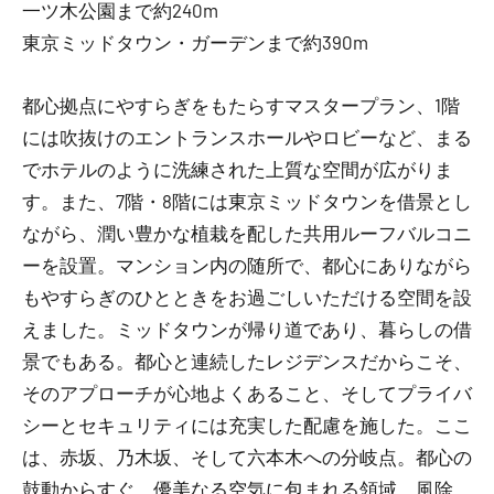
一ツ木公園まで約240m
東京ミッドタウン・ガーデンまで約390m
都心拠点にやすらぎをもたらすマスタープラン、1階
には吹抜けのエントランスホールやロビーなど、まる
でホテルのように洗練された上質な空間が広がりま
す。また、7階・8階には東京ミッドタウンを借景とし
ながら、潤い豊かな植栽を配した共用ルーフバルコニ
ーを設置。マンション内の随所で、都心にありながら
もやすらぎのひとときをお過ごしいただける空間を設
えました。ミッドタウンが帰り道であり、暮らしの借
景でもある。都心と連続したレジデンスだからこそ、
そのアプローチが心地よくあること、そしてプライバ
シーとセキュリティには充実した配慮を施した。ここ
は、赤坂、乃木坂、そして六本木への分岐点。都心の
鼓動からすぐ、優美なる空気に包まれる領域。風除