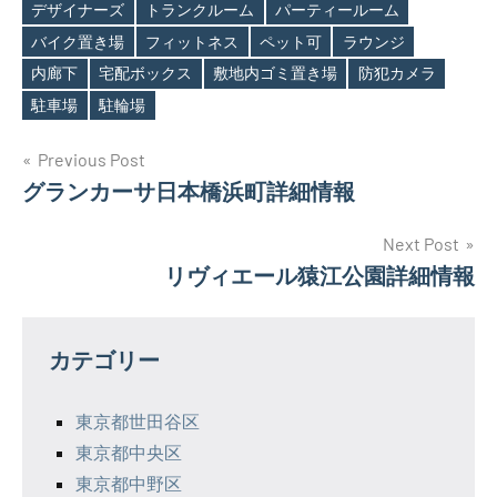
デザイナーズ
トランクルーム
パーティールーム
Tags
バイク置き場
フィットネス
ペット可
ラウンジ
内廊下
宅配ボックス
敷地内ゴミ置き場
防犯カメラ
駐車場
駐輪場
投
Previous Post
グランカーサ日本橋浜町詳細情報
稿
ナ
Next Post
リヴィエール猿江公園詳細情報
ビ
ゲ
カテゴリー
ー
シ
東京都世田谷区
東京都中央区
ョ
東京都中野区