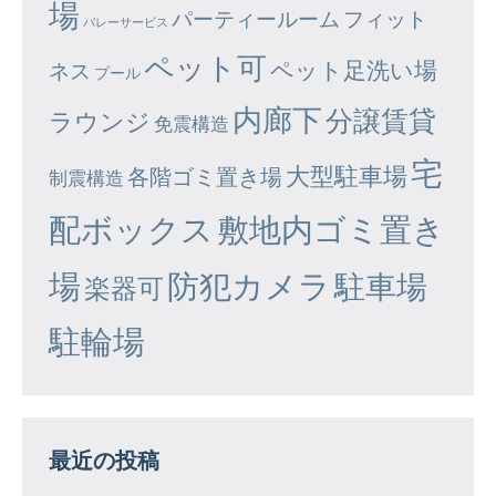
場
パーティールーム
フィット
バレーサービス
ペット可
ペット足洗い場
ネス
プール
内廊下
分譲賃貸
ラウンジ
免震構造
宅
大型駐車場
各階ゴミ置き場
制震構造
配ボックス
敷地内ゴミ置き
場
防犯カメラ
駐車場
楽器可
駐輪場
最近の投稿