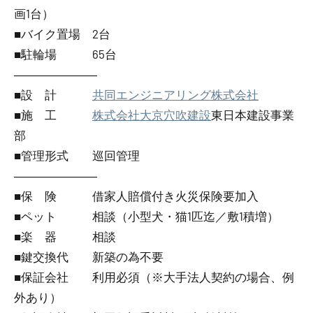
画1台）
■バイク置場 2台
■駐輪場 65台
―――――――
■設 計
共同エンジニアリング株式会社
■施 工
株式会社大京穴吹建設
東日本建設事業
部
■管理形式 巡回管理
―――――――
■保 険 借家人賠償付き火災保険要加入
■ペット 相談（小型犬・猫1匹迄／敷1積増）
■楽 器 相談
■鍵交換代 新築の為不要
■保証会社 利用必須（※大手法人契約の場合、例
外あり）