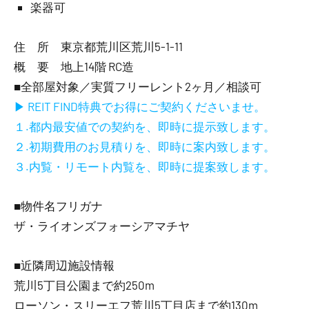
楽器可
住 所 東京都荒川区荒川5-1-11
概 要 地上14階 RC造
■全部屋対象／実質フリーレント2ヶ月／相談可
▶ REIT FIND特典でお得にご契約くださいませ。
１.都内最安値での契約を、即時に提示致します。
２.初期費用のお見積りを、即時に案内致します。
３.内覧・リモート内覧を、即時に提案致します。
■物件名フリガナ
ザ・ライオンズフォーシアマチヤ
■近隣周辺施設情報
荒川5丁目公園まで約250m
ローソン・スリーエフ荒川5丁目店まで約130m