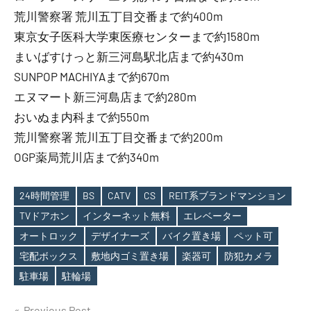
荒川警察署 荒川五丁目交番まで約400m
東京女子医科大学東医療センターまで約1580m
まいばすけっと新三河島駅北店まで約430m
SUNPOP MACHIYAまで約670m
エヌマート新三河島店まで約280m
おいぬま内科まで約550m
荒川警察署 荒川五丁目交番まで約200m
OGP薬局荒川店まで約340m
24時間管理
BS
CATV
CS
REIT系ブランドマンション
TVドアホン
インターネット無料
エレベーター
オートロック
デザイナーズ
バイク置き場
ペット可
Tags
宅配ボックス
敷地内ゴミ置き場
楽器可
防犯カメラ
駐車場
駐輪場
Previous Post