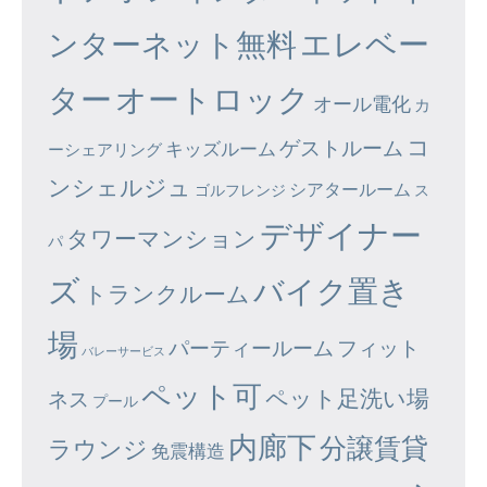
エレベー
ンターネット無料
ター
オートロック
オール電化
カ
コ
ゲストルーム
キッズルーム
ーシェアリング
ンシェルジュ
シアタールーム
ゴルフレンジ
ス
デザイナー
タワーマンション
パ
ズ
バイク置き
トランクルーム
場
パーティールーム
フィット
バレーサービス
ペット可
ペット足洗い場
ネス
プール
内廊下
分譲賃貸
ラウンジ
免震構造