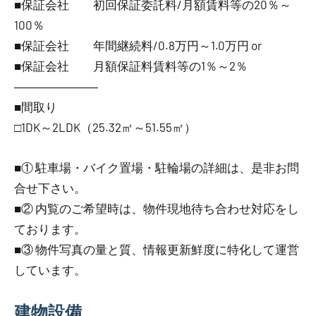
■保証会社 初回保証委託料/月額賃料等の20％～
100％
■保証会社 年間継続料/0.8万円～1.0万円 or
■保証会社 月額保証料賃料等の1％～2％
―――――――
■間取り
□1DK～2LDK（25.32㎡～51.55㎡）
■① 駐車場・バイク置場・駐輪場の詳細は、是非お問
合せ下さい。
■② 内覧のご希望時は、物件現地待ち合わせ対応をし
ております。
■③ 物件写真の量と質、情報更新鮮度に特化して運営
しています。
建物設備