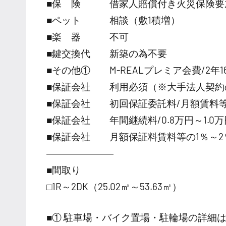
■保 険 借家人賠償付き火災保険要
■ペット 相談（敷1積増）
■楽 器 不可
■鍵交換代 新築の為不要
■その他① M-REALプレミア会費/2年16
■保証会社 利用必須（※大手法人契約
■保証会社 初回保証委託料/月額賃料等の
■保証会社 年間継続料/0.8万円～1.0万円
■保証会社 月額保証料賃料等の1％～2
―――――――
■間取り
□1R～2DK（25.02㎡～53.63㎡）
■① 駐車場・バイク置場・駐輪場の詳細