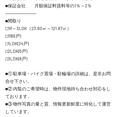
■保証会社 月額保証料賃料等の1％～2％
―――――――
■間取り
□1R～3LDK（23.60㎡～121.87㎡）
□1R(8戸)
□1LDK(24戸)
□2LDK(6戸)
□3LDK(8戸)
■① 駐車場・バイク置場・駐輪場の詳細は、是非お問
合せ下さい。
■② 内覧のご希望時は、物件現地待ち合わせ対応をし
ております。
■③ 物件写真の量と質、情報更新鮮度に特化して運営
しています。