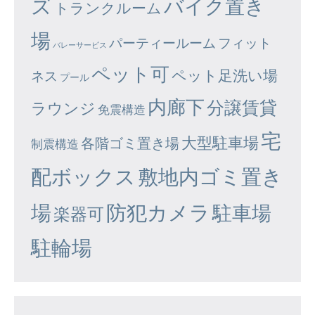
ズ
バイク置き
トランクルーム
場
パーティールーム
フィット
バレーサービス
ペット可
ペット足洗い場
ネス
プール
内廊下
分譲賃貸
ラウンジ
免震構造
宅
大型駐車場
各階ゴミ置き場
制震構造
配ボックス
敷地内ゴミ置き
場
防犯カメラ
駐車場
楽器可
駐輪場