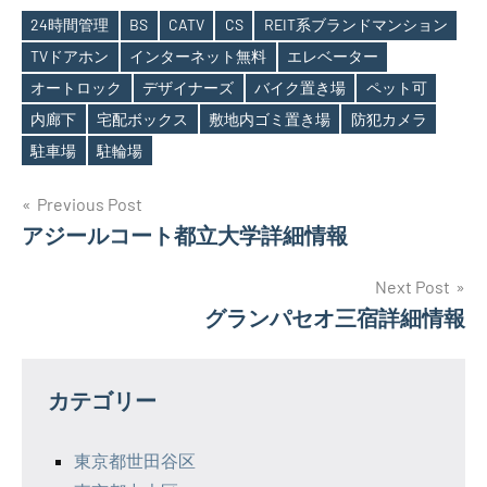
24時間管理
BS
CATV
CS
REIT系ブランドマンション
TVドアホン
インターネット無料
エレベーター
オートロック
デザイナーズ
バイク置き場
ペット可
Tags
内廊下
宅配ボックス
敷地内ゴミ置き場
防犯カメラ
駐車場
駐輪場
投
Previous Post
アジールコート都立大学詳細情報
稿
ナ
Next Post
グランパセオ三宿詳細情報
ビ
ゲ
カテゴリー
ー
シ
東京都世田谷区