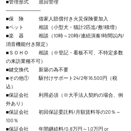
■管理形式 巡回管理
―――――――
■保 険 借家人賠償付き火災保険要加入
■ペット 相談（小型犬・猫計2匹迄/敷1積増）
■楽 器 相談（10時～20時/連続演奏1時間以内/
消音機能付き限定）
■ＳＯＨＯ 相談（※登記・看板不可、不特定多数
の来訪業種不可）
■鍵交換代 新築の為不要
■その他① 駆付けサポート24/2年16,500円（税
込）
■保証会社 利用必須（※大手法人契約の場合、例
外あり）
■保証会社 初回保証委託料/月額賃料等の20％～
100％
■保証会社 年間継続料/0.8万円～1.0万円 or