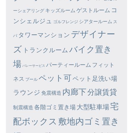
コ
ゲストルーム
キッズルーム
ーシェアリング
ンシェルジュ
シアタールーム
ゴルフレンジ
ス
デザイナー
タワーマンション
パ
ズ
バイク置き
トランクルーム
場
パーティールーム
フィット
バレーサービス
ペット可
ペット足洗い場
ネス
プール
内廊下
分譲賃貸
ラウンジ
免震構造
宅
大型駐車場
各階ゴミ置き場
制震構造
配ボックス
敷地内ゴミ置き