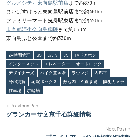
グルメシティ東向島駅前店
まで約370m
まいばすけっと東向島駅前店まで約460m
ファミリーマート曳舟駅東店まで約420m
東京都済生会向島病院
まで約550m
東向島ふじ公園まで約330m
24時間管理
BS
CATV
CS
TVドアホン
インターネット
エレベーター
オートロック
デザイナーズ
バイク置き場
ラウンジ
内廊下
Tags
分譲賃貸
宅配ボックス
敷地内ゴミ置き場
防犯カメラ
駐車場
駐輪場
投
Previous Post
グランカーサ文京千石詳細情報
稿
ナ
Next Post