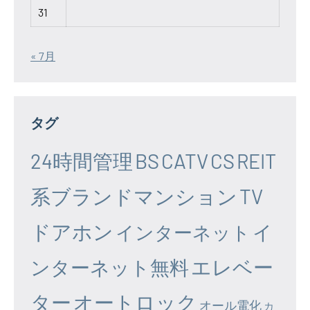
31
« 7月
タグ
24時間管理
BS
CATV
CS
REIT
系ブランドマンション
TV
ドアホン
イ
インターネット
エレベー
ンターネット無料
ター
オートロック
オール電化
カ