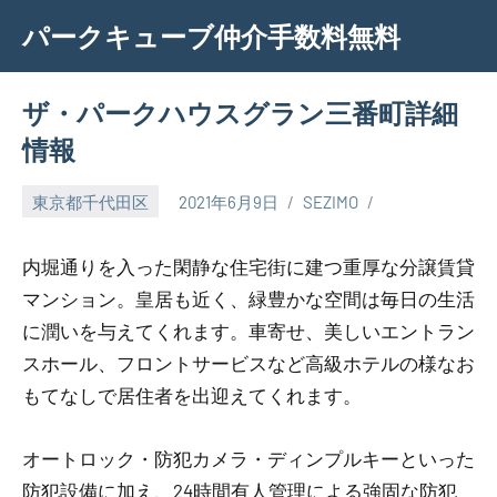
Skip
パークキューブ仲介手数料無料
to
content
ザ・パークハウスグラン三番町詳細
情報
東京都千代田区
2021年6月9日
SEZIMO
内堀通りを入った閑静な住宅街に建つ重厚な分譲賃貸
マンション。皇居も近く、緑豊かな空間は毎日の生活
に潤いを与えてくれます。車寄せ、美しいエントラン
スホール、フロントサービスなど高級ホテルの様なお
もてなしで居住者を出迎えてくれます。
オートロック・防犯カメラ・ディンプルキーといった
防犯設備に加え、24時間有人管理による強固な防犯