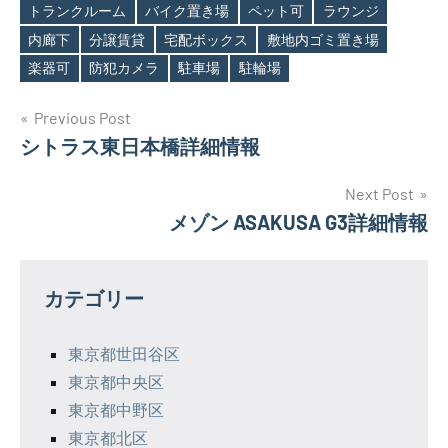
Tags
トランクルーム
バイク置き場
ペット可
ラウンジ
内廊下
分譲賃貸
宅配ボックス
敷地内ゴミ置き場
楽器可
防犯カメラ
駐車場
駐輪場
投
Previous Post
シトラス東日本橋詳細情報
稿
ナ
Next Post
メゾン ASAKUSA G3詳細情報
ビ
ゲ
カテゴリー
ー
シ
東京都世田谷区
東京都中央区
ョ
東京都中野区
ン
東京都北区