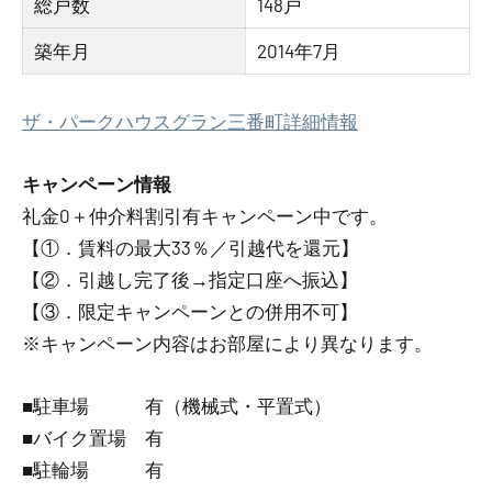
総戸数
148戸
築年月
2014年7月
ザ・パークハウスグラン三番町詳細情報
キャンペーン情報
礼金0
＋
仲介料割引有
キャンペーン中です。
【①．賃料の最大33％／引越代を還元】
【②．引越し完了後→指定口座へ振込】
【③．限定キャンペーンとの併用不可】
※キャンペーン内容はお部屋により異なります。
■駐車場 有（機械式・平置式）
■バイク置場 有
■駐輪場 有