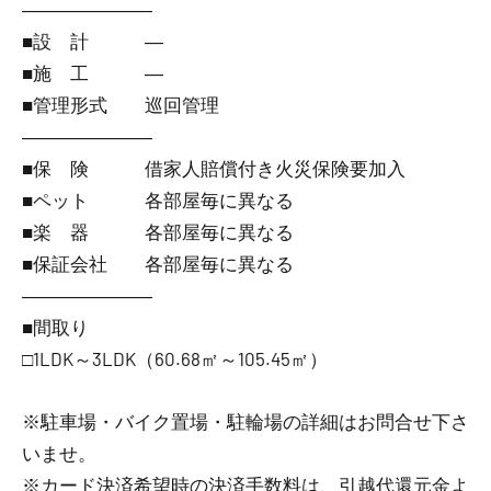
―――――――
■設 計 ―
■施 工 ―
■管理形式 巡回管理
―――――――
■保 険 借家人賠償付き火災保険要加入
■ペット 各部屋毎に異なる
■楽 器 各部屋毎に異なる
■保証会社 各部屋毎に異なる
―――――――
■間取り
□1LDK～3LDK（60.68㎡～105.45㎡）
※駐車場・バイク置場・駐輪場の詳細はお問合せ下さ
いませ。
※カード決済希望時の決済手数料は、引越代還元金よ