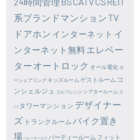
24時間管理
BS
CATV
CS
REIT
系ブランドマンション
TV
ドアホン
イ
インターネット
エレベー
ンターネット無料
ター
オートロック
オール電化
カ
コ
ゲストルーム
キッズルーム
ーシェアリング
ンシェルジュ
シアタールーム
ゴルフレンジ
ス
デザイナー
タワーマンション
パ
ズ
バイク置き
トランクルーム
場
パーティールーム
フィット
バレーサービス