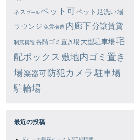
ペット可
ペット足洗い場
ネス
プール
内廊下
分譲賃貸
ラウンジ
免震構造
宅
大型駐車場
各階ゴミ置き場
制震構造
配ボックス
敷地内ゴミ置き
場
防犯カメラ
駐車場
楽器可
駐輪場
最近の投稿
ドゥーエ銀座イースト3詳細情報