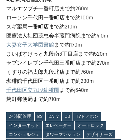
マルエツプチ一番町店まで約260m
ローソン千代田一番町店まで約100m
スギ薬局一番町店まで約210m
医療法人社団茂恵会半蔵門病院まで約410m
大妻女子大学図書館
まで約170m
まいばすけっと九段南3丁目店まで約520m
セブンイレブン千代田三番町店まで約270m
くすりの福太郎九段北店まで約760m
珈琲館千代田区一番町店まで約290m
千代田区立九段幼稚園
まで約640m
麹町郵便局まで約710m
24時間管理
BS
CATV
CS
TVドアホン
インターネット
エレベーター
オートロック
コンシェルジュ
タワーマンション
デザイナーズ