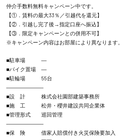
仲介手数料無料
キャンペーン中です。
【①．賃料の最大33％／引越代を還元】
【②．引越し完了後→指定口座へ振込】
【③．限定キャンペーンとの併用不可】
※キャンペーン内容はお部屋により異なります。
■駐車場 ―
■バイク置場 ―
■駐輪場 55台
―――――――
■設 計 株式会社園部建築事務所
■施 工 松井・櫻井建設共同企業体
■管理形式 巡回管理
―――――――
■保 険 借家人賠償付き火災保険要加入