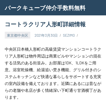
Skip
パークキューブ仲介手数料無料
to
content
コートラクリア人形町詳細情報
東京都中央区
2021年3月30日
SEZIMO
中央区日本橋人形町の高級賃貸マンションコートラク
リア人形町は物件周辺は商業ビルやマンションの混在
する活気のある街並み。お部屋は1DK、1LDKをご用
意。浴室乾燥機、給湯追い焚き機能、グリル付きのシ
ステムキッチンなど快適な暮らしをサポートする充実
の室内設備を備えております。近隣にあるには昔なが
らの老舗や名店が多く情緒深い下町通り甘酒横丁があ
ります。