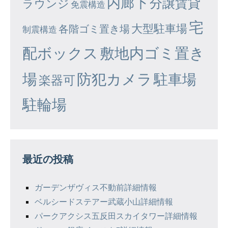
内廊下
分譲賃貸
ラウンジ
免震構造
宅
大型駐車場
各階ゴミ置き場
制震構造
配ボックス
敷地内ゴミ置き
場
防犯カメラ
駐車場
楽器可
駐輪場
最近の投稿
ガーデンザヴィス不動前詳細情報
ベルシードステアー武蔵小山詳細情報
パークアクシス五反田スカイタワー詳細情報