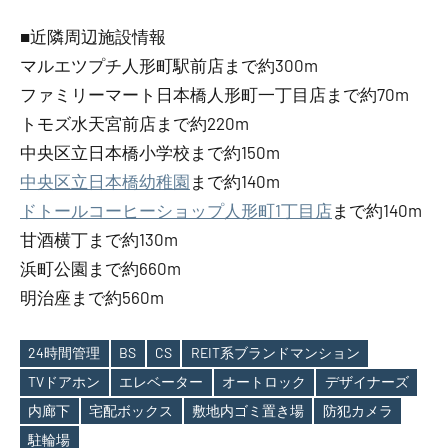
■近隣周辺施設情報
マルエツプチ人形町駅前店まで約300m
ファミリーマート日本橋人形町一丁目店まで約70m
トモズ水天宮前店まで約220m
中央区立日本橋小学校まで約150m
中央区立日本橋幼稚園
まで約140m
ドトールコーヒーショップ人形町1丁目店
まで約140m
甘酒横丁まで約130m
浜町公園まで約660m
明治座まで約560m
24時間管理
BS
CS
REIT系ブランドマンション
TVドアホン
エレベーター
オートロック
デザイナーズ
Tags
内廊下
宅配ボックス
敷地内ゴミ置き場
防犯カメラ
駐輪場