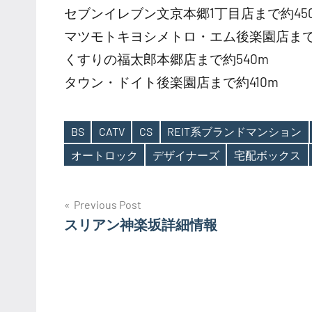
セブンイレブン文京本郷1丁目店まで約45
マツモトキヨシメトロ・エム後楽園店まで約
くすりの福太郎本郷店まで約540m
タウン・ドイト後楽園店まで約410m
BS
CATV
CS
REIT系ブランドマンション
Tags
オートロック
デザイナーズ
宅配ボックス
投
Previous Post
スリアン神楽坂詳細情報
稿
ナ
ビ