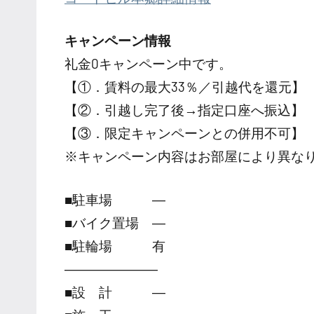
キャンペーン情報
礼金0
キャンペーン中です。
【①．賃料の最大33％／引越代を還元】
【②．引越し完了後→指定口座へ振込】
【③．限定キャンペーンとの併用不可】
※キャンペーン内容はお部屋により異な
■駐車場 ―
■バイク置場 ―
■駐輪場 有
―――――――
■設 計 ―