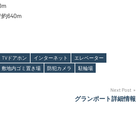
0m
640m
TVドアホン
インターネット
エレベーター
敷地内ゴミ置き場
防犯カメラ
駐輪場
Next Post
グランポート詳細情報