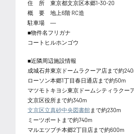
住 所 東京都文京区本郷1-30-20
概 要 地上6階 RC造
駐車場 ―
■物件名フリガナ
コートヒルホンゴウ
■近隣周辺施設情報
成城石井東京ドームラクーア店まで約240
ローソン本郷1丁目春日通店まで約50m
マツモトキヨシ東京ドームシティラクーア
文京区役所まで約340m
文京区立真砂中央図書館
まで約230m
ミーツポートまで約740m
マルエツプチ本郷2丁目店まで約600m