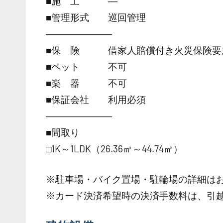
■施 工 ―
■管理形式 巡回管理
―――――――
■保 険 借家人賠償付き火災保険要
■ペット 不可
■楽 器 不可
■保証会社 利用必須
―――――――
■間取り
□1K～1LDK（26.36㎡～44.74㎡）
※駐車場・バイク置場・駐輪場の詳細は
※カード決済希望時の決済手数料は、引