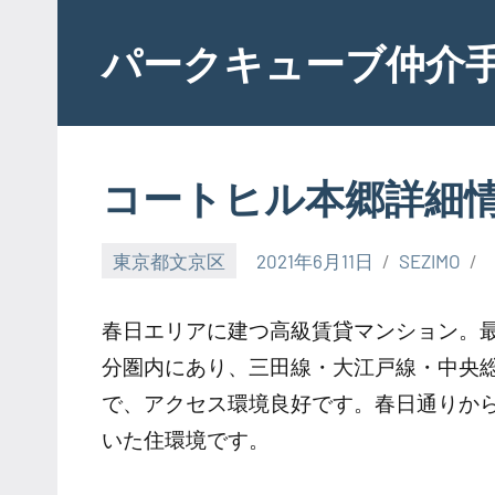
Skip
to
パークキューブ仲介
content
コートヒル本郷詳細
東京都文京区
2021年6月11日
SEZIMO
春日エリアに建つ高級賃貸マンション。
分圏内にあり、三田線・大江戸線・中央
で、アクセス環境良好です。春日通りか
いた住環境です。