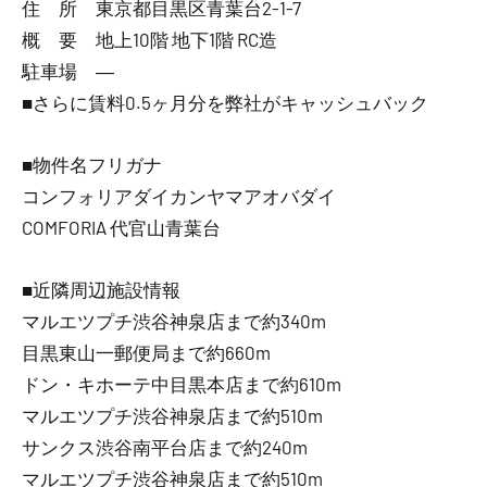
住 所 東京都目黒区青葉台2-1-7
概 要 地上10階 地下1階 RC造
駐車場 ―
■さらに賃料0.5ヶ月分を弊社がキャッシュバック
■物件名フリガナ
コンフォリアダイカンヤマアオバダイ
COMFORIA 代官山青葉台
■近隣周辺施設情報
マルエツプチ渋谷神泉店まで約340m
目黒東山一郵便局まで約660m
ドン・キホーテ中目黒本店まで約610m
マルエツプチ渋谷神泉店まで約510m
サンクス渋谷南平台店まで約240m
マルエツプチ渋谷神泉店まで約510m