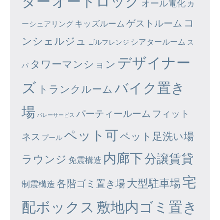
ター
オートロック
オール電化
カ
コ
ゲストルーム
キッズルーム
ーシェアリング
ンシェルジュ
シアタールーム
ゴルフレンジ
ス
デザイナー
タワーマンション
パ
ズ
バイク置き
トランクルーム
場
パーティールーム
フィット
バレーサービス
ペット可
ペット足洗い場
ネス
プール
内廊下
分譲賃貸
ラウンジ
免震構造
宅
大型駐車場
各階ゴミ置き場
制震構造
配ボックス
敷地内ゴミ置き