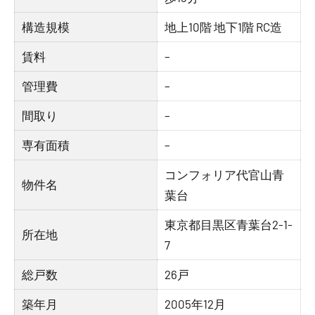
構造規模
地上10階 地下1階 RC造
賃料
–
管理費
–
間取り
–
専有面積
–
コンフォリア代官山青
物件名
葉台
東京都目黒区青葉台2-1-
所在地
7
総戸数
26戸
築年月
2005年12月