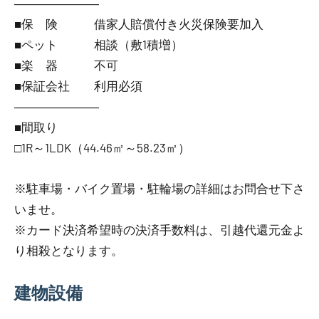
―――――――
■保 険 借家人賠償付き火災保険要加入
■ペット 相談（敷1積増）
■楽 器 不可
■保証会社 利用必須
―――――――
■間取り
□1R～1LDK（44.46㎡～58.23㎡）
※駐車場・バイク置場・駐輪場の詳細はお問合せ下さ
いませ。
※カード決済希望時の決済手数料は、引越代還元金よ
り相殺となります。
建物設備