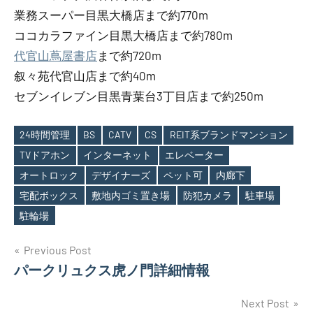
業務スーパー目黒大橋店まで約770m
ココカラファイン目黒大橋店まで約780m
代官山蔦屋書店
まで約720m
叙々苑代官山店まで約40m
セブンイレブン目黒青葉台3丁目店まで約250m
24時間管理
BS
CATV
CS
REIT系ブランドマンション
TVドアホン
インターネット
エレベーター
オートロック
デザイナーズ
ペット可
内廊下
Tags
宅配ボックス
敷地内ゴミ置き場
防犯カメラ
駐車場
駐輪場
投
Previous Post
パークリュクス虎ノ門詳細情報
稿
ナ
Next Post