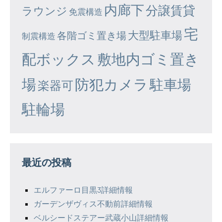
内廊下
分譲賃貸
ラウンジ
免震構造
宅
大型駐車場
各階ゴミ置き場
制震構造
配ボックス
敷地内ゴミ置き
場
防犯カメラ
駐車場
楽器可
駐輪場
最近の投稿
エルファーロ目黒3詳細情報
ガーデンザヴィス不動前詳細情報
ベルシードステアー武蔵小山詳細情報