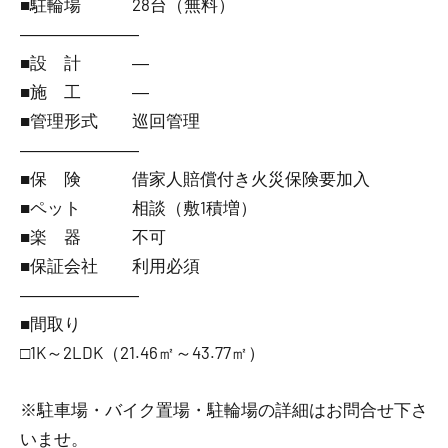
■駐輪場 28台（無料）
―――――――
■設 計 ―
■施 工 ―
■管理形式 巡回管理
―――――――
■保 険 借家人賠償付き火災保険要加入
■ペット 相談（敷1積増）
■楽 器 不可
■保証会社 利用必須
―――――――
■間取り
□1K～2LDK（21.46㎡～43.77㎡）
※駐車場・バイク置場・駐輪場の詳細はお問合せ下さ
いませ。