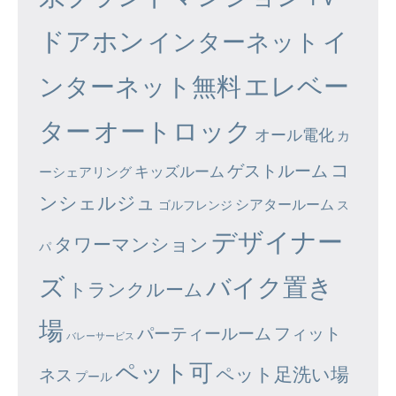
ドアホン
イ
インターネット
エレベー
ンターネット無料
ター
オートロック
オール電化
カ
コ
ゲストルーム
キッズルーム
ーシェアリング
ンシェルジュ
シアタールーム
ゴルフレンジ
ス
デザイナー
タワーマンション
パ
ズ
バイク置き
トランクルーム
場
パーティールーム
フィット
バレーサービス
ペット可
ペット足洗い場
ネス
プール