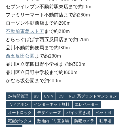
セブンイレブン不動前駅東店まで約10m
ファミリーマート不動前店まで約280m
ローソン不動前店まで約290m
不動前東急ストア
まで約210m
どらっぐぱぱす西五反田店まで約170m
品川不動前郵便局まで約180m
西五反田公園
まで約290m
品川区立第四日野小学校まで約300m
品川区立日野中学校まで約1600m
かむろ坂公園まで約400m
24時間管理
BS
CATV
CS
REIT系ブランドマンション
TVドアホン
インターネット無料
エレベーター
オートロック
デザイナーズ
バイク置き場
ペット可
Tags
宅配ボックス
敷地内ゴミ置き場
防犯カメラ
駐車場