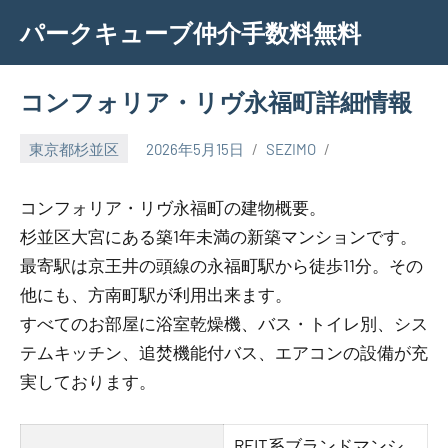
Skip
パークキューブ仲介手数料無料
to
content
コンフォリア・リヴ永福町詳細情報
東京都杉並区
2026年5月15日
SEZIMO
コンフォリア・リヴ永福町の建物概要。
杉並区大宮にある築1年未満の新築マンションです。
最寄駅は京王井の頭線の永福町駅から徒歩11分。その
他にも、方南町駅が利用出来ます。
すべてのお部屋に浴室乾燥機、バス・トイレ別、シス
テムキッチン、追焚機能付バス、エアコンの設備が充
実しております。
REIT系ブランドマンシ