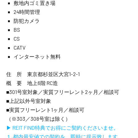
敷地内ゴミ置き場
24時間管理
防犯カメラ
BS
CS
CATV
インターネット無料
住 所 東京都杉並区大宮1-2-1
概 要 地上6階 RC造
■301号室対象／実質フリーレント2ヶ月／相談可
■上記以外号室対象
■実質フリーレント1ヶ月／相談可
（※303／308号室は除く）
▶ REIT FIND特典でお得にご契約くださいませ。
１.都内最安値での契約を、即時に提示致します。