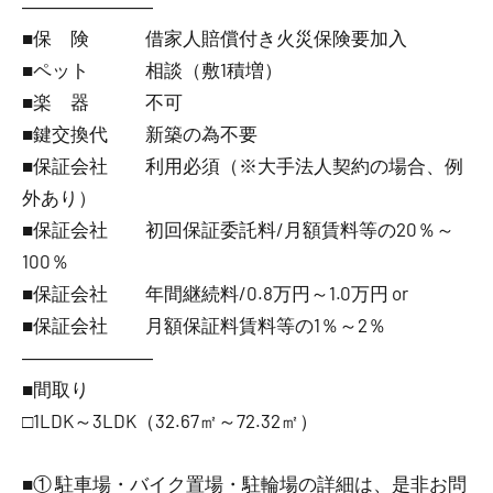
―――――――
■保 険 借家人賠償付き火災保険要加入
■ペット 相談（敷1積増）
■楽 器 不可
■鍵交換代 新築の為不要
■保証会社 利用必須（※大手法人契約の場合、例
外あり）
■保証会社 初回保証委託料/月額賃料等の20％～
100％
■保証会社 年間継続料/0.8万円～1.0万円 or
■保証会社 月額保証料賃料等の1％～2％
―――――――
■間取り
□1LDK～3LDK（32.67㎡～72.32㎡）
■① 駐車場・バイク置場・駐輪場の詳細は、是非お問