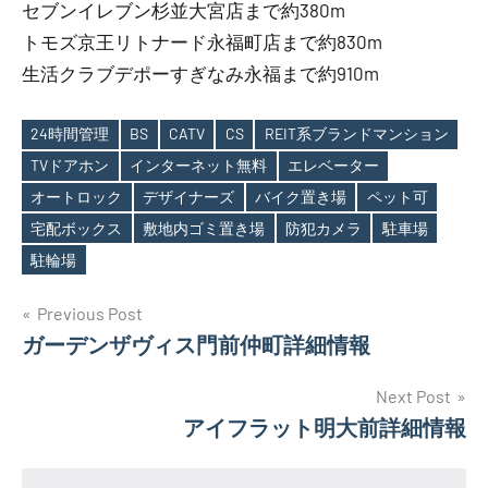
セブンイレブン杉並大宮店まで約380m
トモズ京王リトナード永福町店まで約830m
生活クラブデポーすぎなみ永福まで約910m
24時間管理
BS
CATV
CS
REIT系ブランドマンション
TVドアホン
インターネット無料
エレベーター
オートロック
デザイナーズ
バイク置き場
ペット可
Tags
宅配ボックス
敷地内ゴミ置き場
防犯カメラ
駐車場
駐輪場
投
Previous Post
ガーデンザヴィス門前仲町詳細情報
稿
ナ
Next Post
アイフラット明大前詳細情報
ビ
ゲ