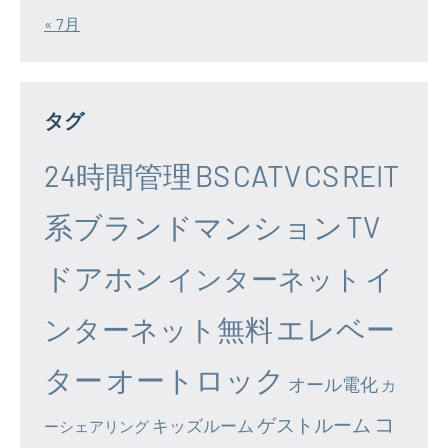
« 7月
タグ
24時間管理
BS
CATV
CS
REIT
系ブランドマンション
TV
ドアホン
イ
インターネット
エレベー
ンターネット無料
ター
オートロック
オール電化
カ
コ
ゲストルーム
キッズルーム
ーシェアリング