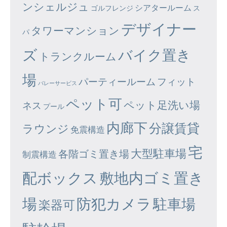
ンシェルジュ
シアタールーム
ゴルフレンジ
ス
デザイナー
タワーマンション
パ
ズ
バイク置き
トランクルーム
場
パーティールーム
フィット
バレーサービス
ペット可
ペット足洗い場
ネス
プール
内廊下
分譲賃貸
ラウンジ
免震構造
宅
大型駐車場
各階ゴミ置き場
制震構造
配ボックス
敷地内ゴミ置き
場
防犯カメラ
駐車場
楽器可