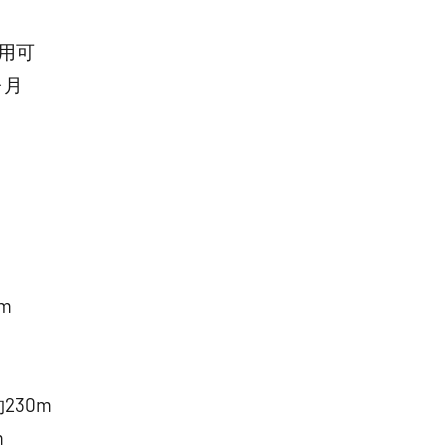
用可
ヶ月
m
230m
m