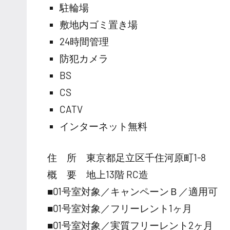
駐輪場
敷地内ゴミ置き場
24時間管理
防犯カメラ
BS
CS
CATV
インターネット無料
住 所 東京都足立区千住河原町1-8
概 要 地上13階 RC造
■01号室対象／キャンペーンＢ／適用可
■01号室対象／フリーレント1ヶ月
■01号室対象／実質フリーレント2ヶ月