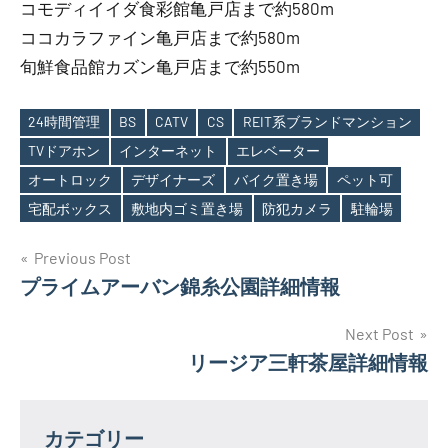
コモディイイダ食彩館亀戸店まで約580m
ココカラファイン亀戸店まで約580m
旬鮮食品館カズン亀戸店まで約550m
24時間管理
BS
CATV
CS
REIT系ブランドマンション
TVドアホン
インターネット
エレベーター
Tags
オートロック
デザイナーズ
バイク置き場
ペット可
宅配ボックス
敷地内ゴミ置き場
防犯カメラ
駐輪場
投
Previous Post
プライムアーバン錦糸公園詳細情報
稿
ナ
Next Post
リージア三軒茶屋詳細情報
ビ
ゲ
カテゴリー