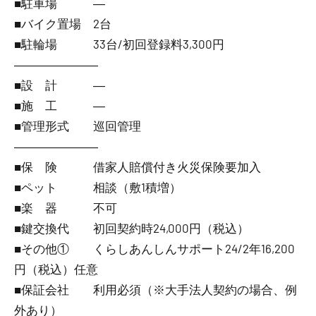
■駐車場 ―
■バイク置場 2台
■駐輪場 33台/初回登録料3,300円
―――――――
■設 計 ―
■施 工 ―
■管理形式 巡回管理
―――――――
■保 険 借家人賠償付き火災保険要加入
■ペット 相談（敷1積増）
■楽 器 不可
■鍵交換代 初回契約時24,000円（税込）
■その他① くらしあんしんサポート24/2年16,200
円（税込）任意
■保証会社 利用必須（※大手法人契約の場合、例
外あり）