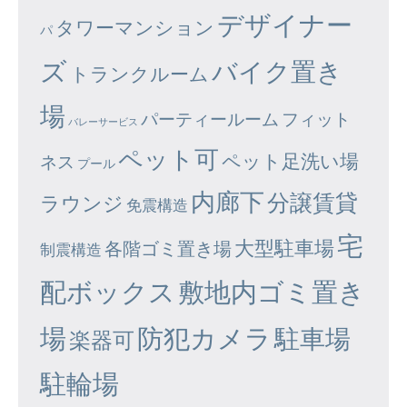
デザイナー
タワーマンション
パ
ズ
バイク置き
トランクルーム
場
パーティールーム
フィット
バレーサービス
ペット可
ペット足洗い場
ネス
プール
内廊下
分譲賃貸
ラウンジ
免震構造
宅
大型駐車場
各階ゴミ置き場
制震構造
配ボックス
敷地内ゴミ置き
場
防犯カメラ
駐車場
楽器可
駐輪場