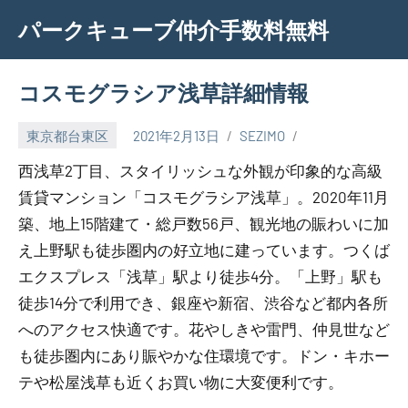
Skip
パークキューブ仲介手数料無料
to
content
コスモグラシア浅草詳細情報
東京都台東区
2021年2月13日
SEZIMO
西浅草2丁目、スタイリッシュな外観が印象的な高級
賃貸マンション「コスモグラシア浅草」。2020年11月
築、地上15階建て・総戸数56戸、観光地の賑わいに加
え上野駅も徒歩圏内の好立地に建っています。つくば
エクスプレス「浅草」駅より徒歩4分。「上野」駅も
徒歩14分で利用でき、銀座や新宿、渋谷など都内各所
へのアクセス快適です。花やしきや雷門、仲見世など
も徒歩圏内にあり賑やかな住環境です。ドン・キホー
テや松屋浅草も近くお買い物に大変便利です。