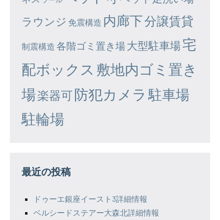
内廊下
分譲賃貸
ラウンジ
免震構造
宅
大型駐車場
各階ゴミ置き場
制震構造
配ボックス
敷地内ゴミ置き
場
防犯カメラ
駐車場
楽器可
駐輪場
最近の投稿
ドゥーエ銀座イースト3詳細情報
ベルシードステアー大森北詳細情報