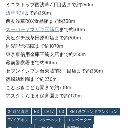
ミニストップ西浅草2丁目店まで約250m
浅草ROX
まで約330m
西友浅草ROX食品館まで約330m
スーパーヤマザキ三筋店
まで約310m
薬ヒグチ浅草田原町店まで約700m
同愛記念病院まで約1070m
東京東信用金庫三筋支店まで約260m
蔵前警察署まで約600m
セブンイレブン台東蔵前3丁目店まで約380m
徳風幼稚園まで約230m
ことぶきこども園まで約700m
アスクくらまえ保育園まで約1120m
24時間管理
BS
CATV
CS
REIT系ブランドマンション
TVドアホン
インターネット
エレベーター
Tags
オートロック
デザイナーズ
宅配ボックス