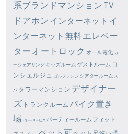
系ブランドマンション
TV
ドアホン
イ
インターネット
エレベー
ンターネット無料
ター
オートロック
オール電化
カ
コ
ゲストルーム
キッズルーム
ーシェアリング
ンシェルジュ
シアタールーム
ゴルフレンジ
ス
デザイナー
タワーマンション
パ
ズ
バイク置き
トランクルーム
場
パーティールーム
フィット
バレーサービス
ペット可
ペット足洗い場
ネス
プール