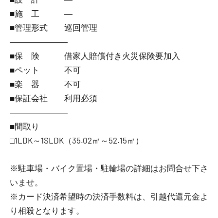
■施 工 ―
■管理形式 巡回管理
―――――――
■保 険 借家人賠償付き火災保険要加入
■ペット 不可
■楽 器 不可
■保証会社 利用必須
―――――――
■間取り
□1LDK～1SLDK（35.02㎡～52.15㎡）
※駐車場・バイク置場・駐輪場の詳細はお問合せ下さ
いませ。
※カード決済希望時の決済手数料は、引越代還元金よ
り相殺となります。