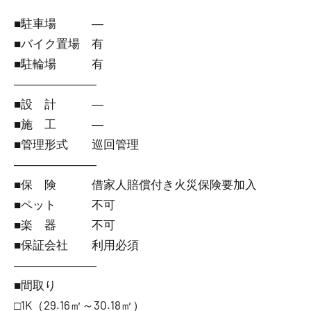
■駐車場 ―
■バイク置場 有
■駐輪場 有
―――――――
■設 計 ―
■施 工 ―
■管理形式 巡回管理
―――――――
■保 険 借家人賠償付き火災保険要加入
■ペット 不可
■楽 器 不可
■保証会社 利用必須
―――――――
■間取り
□1K（29.16㎡～30.18㎡）