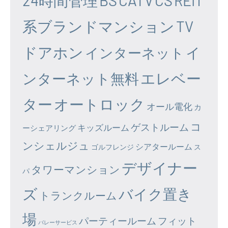
24時間管理
BS
CATV
CS
REIT
系ブランドマンション
TV
ドアホン
イ
インターネット
エレベー
ンターネット無料
ター
オートロック
オール電化
カ
コ
ゲストルーム
キッズルーム
ーシェアリング
ンシェルジュ
シアタールーム
ゴルフレンジ
ス
デザイナー
タワーマンション
パ
ズ
バイク置き
トランクルーム
場
パーティールーム
フィット
バレーサービス