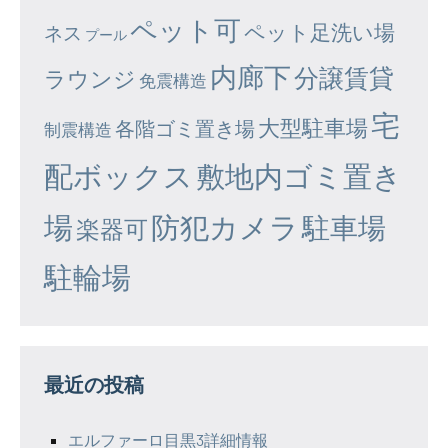
ペット可
ペット足洗い場
ネス
プール
内廊下
分譲賃貸
ラウンジ
免震構造
宅
大型駐車場
各階ゴミ置き場
制震構造
配ボックス
敷地内ゴミ置き
場
防犯カメラ
駐車場
楽器可
駐輪場
最近の投稿
エルファーロ目黒3詳細情報