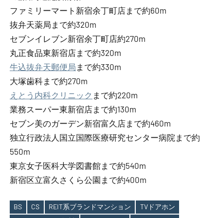
ファミリーマート新宿余丁町店まで約60m
抜弁天薬局まで約320m
セブンイレブン新宿余丁町店約270m
丸正食品東新宿店まで約320m
牛込抜弁天郵便局
まで約330m
大塚歯科まで約270m
えとう内科クリニック
まで約220m
業務スーパー東新宿店まで約130m
セブン美のガーデン新宿富久店まで約460m
独立行政法人国立国際医療研究センター病院まで約
550m
東京女子医科大学図書館まで約540m
新宿区立富久さくら公園まで約400m
BS
CS
REIT系ブランドマンション
TVドアホン