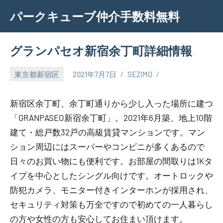
Skip
パークキューブ仲介手数料無料
to
content
グランパセオ新宿余丁町詳細情報
東京都新宿区
2021年7月7日
SEZIMO
新宿区余丁町、余丁町通りから少し入った場所に建つ
「GRANPASEO新宿余丁町」。2021年6月築、地上10階
建て・総戸数32戸の高級賃貸マンションです。マン
ション周辺にはスーパーやコンビニが多くあるので
日々のお買い物にも便利です。お部屋の間取りは1Kタ
イプを中心としたシングル向けです。オートロックや
防犯カメラ、モニター付きインターホンが採用され、
セキュリティ対策も万全ですので初めての一人暮らし
の方や女性の方も安心してお住まい頂けます。