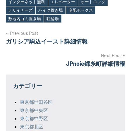
インターネット無料
エレベーター
オートロック
Tags
デザイナーズ
バイク置き場
宅配ボックス
敷地内ゴミ置き場
駐輪場
投
Previous Post
ガリシア駒込イースト詳細情報
稿
ナ
Next Post
JPnoie錦糸町詳細情報
ビ
ゲ
カテゴリー
ー
シ
東京都世田谷区
東京都中央区
ョ
東京都中野区
ン
東京都北区