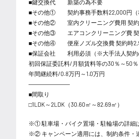
■鍵交換代 新築の為不要
■その他① 契約事務手数料22,000円
■その他② 室内クリーニング費用 契約時55
■その他③ エアコンクリーニング費 契約時13
■その他④ 便座ノズル交換費 契約時2,97
■保証会社 利用必須（※大手法人契約
初回保証委託料/月額賃料等の30％～50％
年間継続料/0.8万円～1.0万円
―――――――
■間取り
□1LDK～2LDK（30.60㎡～82.69㎡）
※① 駐車場・バイク置場・駐輪場の詳細
※② キャンペーン適用には、制約条件・