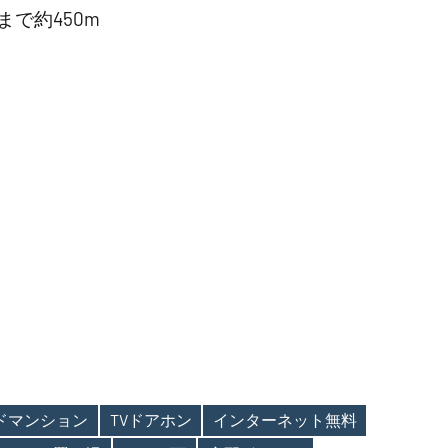
で約450m
ンドマンション
TVドアホン
インターネット無料