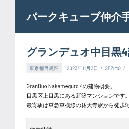
Skip
to
パークキューブ仲介
content
グランデュオ中目黒4
東京都目黒区
2023年11月2日
SEZIMO
GranDuo Nakameguro 4の建物概要。
目黒区上目黒にある新築マンションです
最寄駅は東急東横線の祐天寺駅から徒歩