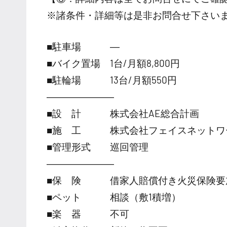
※諸条件・詳細等は是非お問合せ下さい
■駐車場 ―
■バイク置場 1台/月額8,800円
■駐輪場 13台/月額550円
―――――――
■設 計 株式会社AE総合計画
■施 工 株式会社フェイスネットワ
■管理形式 巡回管理
―――――――
■保 険 借家人賠償付き火災保険要
■ペット 相談（敷1積増）
■楽 器 不可