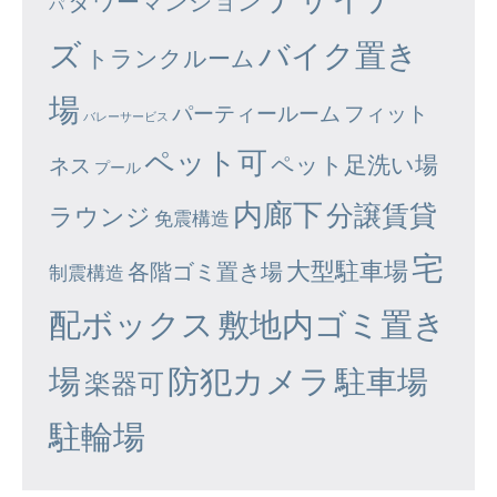
タワーマンション
パ
ズ
バイク置き
トランクルーム
場
パーティールーム
フィット
バレーサービス
ペット可
ペット足洗い場
ネス
プール
内廊下
分譲賃貸
ラウンジ
免震構造
宅
大型駐車場
各階ゴミ置き場
制震構造
配ボックス
敷地内ゴミ置き
場
防犯カメラ
駐車場
楽器可
駐輪場