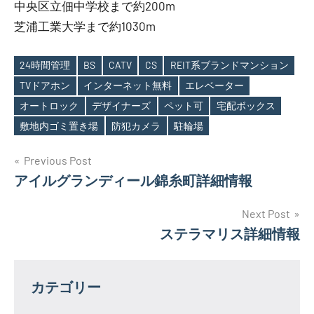
中央区立佃中学校まで約200m
芝浦工業大学まで約1030m
24時間管理
BS
CATV
CS
REIT系ブランドマンション
TVドアホン
インターネット無料
エレベーター
Tags
オートロック
デザイナーズ
ペット可
宅配ボックス
敷地内ゴミ置き場
防犯カメラ
駐輪場
投
Previous Post
アイルグランディール錦糸町詳細情報
稿
ナ
Next Post
ステラマリス詳細情報
ビ
ゲ
カテゴリー
ー