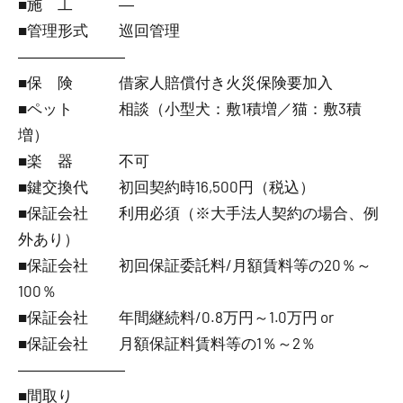
■施 工 ―
■管理形式 巡回管理
―――――――
■保 険 借家人賠償付き火災保険要加入
■ペット 相談（小型犬：敷1積増／猫：敷3積
増）
■楽 器 不可
■鍵交換代 初回契約時16,500円（税込）
■保証会社 利用必須（※大手法人契約の場合、例
外あり）
■保証会社 初回保証委託料/月額賃料等の20％～
100％
■保証会社 年間継続料/0.8万円～1.0万円 or
■保証会社 月額保証料賃料等の1％～2％
―――――――
■間取り