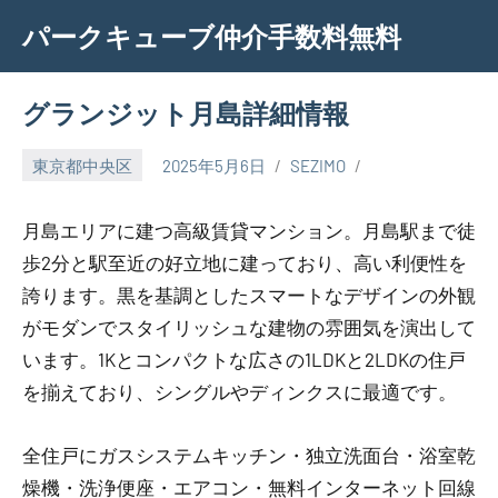
Skip
パークキューブ仲介手数料無料
to
content
グランジット月島詳細情報
東京都中央区
2025年5月6日
SEZIMO
月島エリアに建つ高級賃貸マンション。月島駅まで徒
歩2分と駅至近の好立地に建っており、高い利便性を
誇ります。黒を基調としたスマートなデザインの外観
がモダンでスタイリッシュな建物の雰囲気を演出して
います。1Kとコンパクトな広さの1LDKと2LDKの住戸
を揃えており、シングルやディンクスに最適です。
全住戸にガスシステムキッチン・独立洗面台・浴室乾
燥機・洗浄便座・エアコン・無料インターネット回線