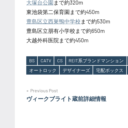
大塚台公園
まで約320m
東池袋第二保育園まで約450m
豊島区立西巣鴨中学校
まで約530m
豊島区立朋有小学校まで約650m
大越外科医院まで約450m
BS
CATV
CS
REIT系ブランドマンション
Tags
オートロック
デザイナーズ
宅配ボックス
投
Previous Post
ヴィークブライト蔵前詳細情報
稿
ナ
ビ