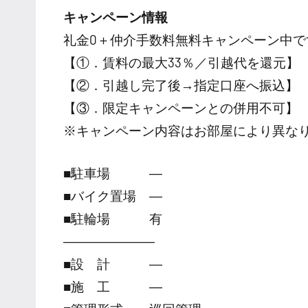
キャンペーン情報
礼金0
＋
仲介手数料無料
キャンペーン中で
【①．賃料の最大33％／引越代を還元】
【②．引越し完了後→指定口座へ振込】
【③．限定キャンペーンとの併用不可】
※キャンペーン内容はお部屋により異な
■駐車場 ―
■バイク置場 ―
■駐輪場 有
―――――――
■設 計 ―
■施 工 ―