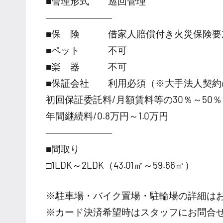
■管理形式 巡回管理
―――――――
■保 険 借家人賠償付き火災保険要
■ペット 不可
■楽 器 不可
■保証会社 利用必須（※大手法人契約
初回保証委託料/月額賃料等の30％～50％
年間継続料/0.8万円～1.0万円
―――――――
■間取り
□1LDK～2LDK（43.01㎡～59.66㎡）
※駐車場・バイク置場・駐輪場の詳細は
※カード決済希望時はスタッフにお問合