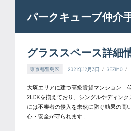
Skip
to
パークキューブ仲介
content
グラススペース詳細
東京都豊島区
2021年12月3日
SEZIMO
大塚エリアに建つ高級賃貸マンション。43.0
2LDKを揃えており、シングルやディン
には不審者の侵入を未然に防ぐ効果の高
心・安全が守られます。