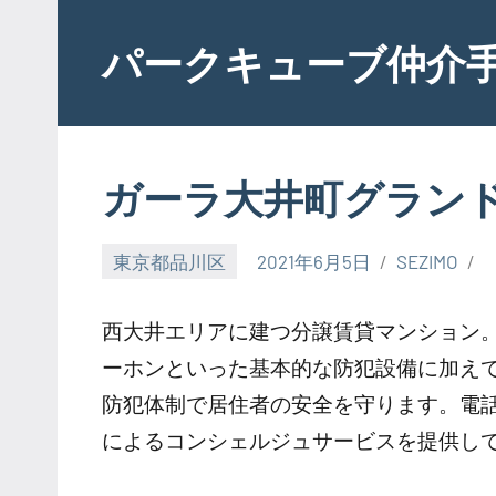
Skip
to
パークキューブ仲介
content
ガーラ大井町グラン
東京都品川区
2021年6月5日
SEZIMO
西大井エリアに建つ分譲賃貸マンション。
ーホンといった基本的な防犯設備に加えて
防犯体制で居住者の安全を守ります。電
によるコンシェルジュサービスを提供し