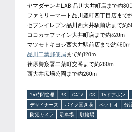
ヤマダデンキLABI品川大井町店まで約80
ファミリーマート品川豊町四丁目店まで約4
セブンイレブン品川西大井駅前店まで約50
ココカラファイン大井町店まで約320m
マツモトキヨシ西大井駅前店まで約490m
品川二葉郵便局
まで約120m
荏原警察署二葉町交番まで約280m
西大井広場公園まで約260m
24時間管理
BS
CATV
CS
TVドアホン
デザイナーズ
バイク置き場
ペット可
分
Tags
防犯カメラ
駐車場
駐輪場