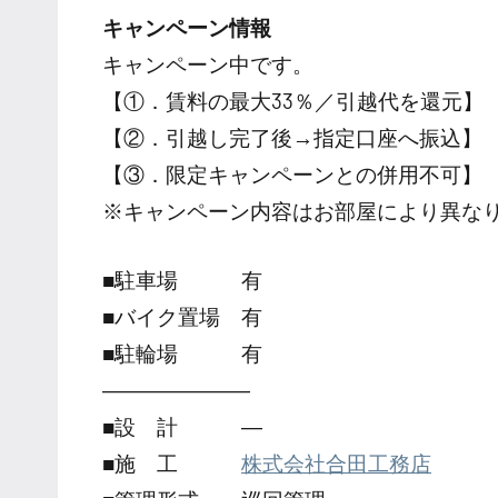
キャンペーン情報
キャンペーン中です。
【①．賃料の最大33％／引越代を還元】
【②．引越し完了後→指定口座へ振込】
【③．限定キャンペーンとの併用不可】
※キャンペーン内容はお部屋により異な
■駐車場 有
■バイク置場 有
■駐輪場 有
―――――――
■設 計 ―
■施 工
株式会社合田工務店