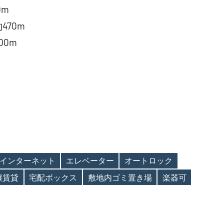
0m
70m
0m
インターネット
エレベーター
オートロック
譲賃貸
宅配ボックス
敷地内ゴミ置き場
楽器可